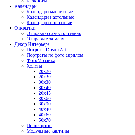
Блокноты
Календари
Календари магнитные
Календари настольные
Календари настенные
Открытки
Отправлю самостоятельно
Отправьте за меня
Декор Интерьера
Потреты Dream Art
Портреты по фото акрилом
ФотоМозаика
Холсты
20х20
20х30
30х30
30х40
20х45
30х60
30х90
40х40
40х60
50х70
Пенокартон
Модульные картины