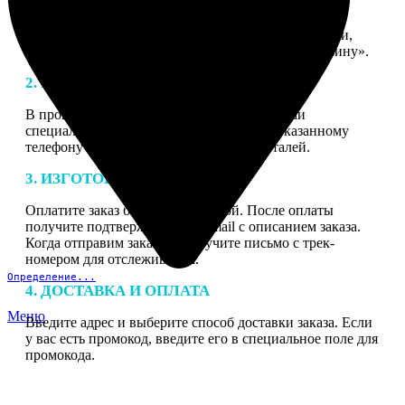
1. ЗАКАЗ
Нажмите «Сделать заказ», выберите тип продукции,
загрузите фотографии, нажмите «Добавить в корзину».
2. МАКЕТ
В процессе подготовки заказа к печати наши
специалисты могут связаться с Вами по указанному
телефону или email для согласования деталей.
3. ИЗГОТОВЛЕНИЕ
Оплатите заказ банковской картой. После оплаты
получите подтверждение на email с описанием заказа.
Когда отправим заказ вы получите письмо с трек-
номером для отслеживания.
Определение...
4. ДОСТАВКА И ОПЛАТА
Меню
Введите адрес и выберите способ доставки заказа. Если
у вас есть промокод, введите его в специальное поле для
промокода.