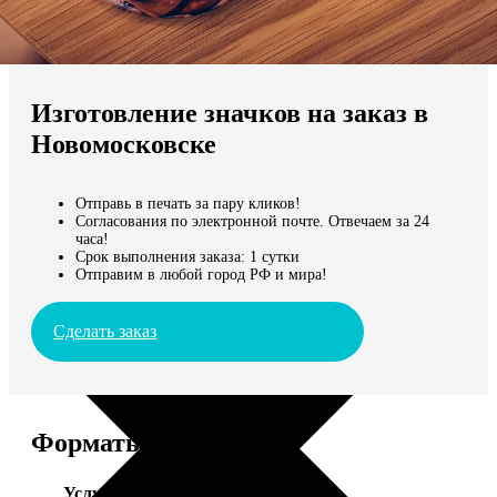
Не нашли Ваш город?
Мы доставляем по всему миру
Изготовление значков на заказ в
Продолжить без города
Новомосковске
Отправь в печать за пару кликов!
Согласования по электронной почте. Отвечаем за 24
часа!
Срок выполнения заказа: 1 сутки
Отправим в любой город РФ и мира!
Сделать заказ
Форматы и цены
Услуга
Цена, руб.