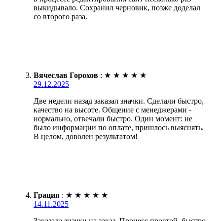
выкидывало. Сохранил черновик, позже доделал
со второго раза.
Вячеслав Горохов
:
★
★
★
★
★
29.12.2025
Две недели назад заказал значки. Сделали быстро,
качество на высоте. Общение с менеджерами -
нормально, отвечали быстро. Один момент: не
было информации по оплате, пришлось выяснять.
В целом, доволен результатом!
Грация
:
★
★
★
★
★
14.11.2025
Заказала значки на заказ. Процесс простой, быстро