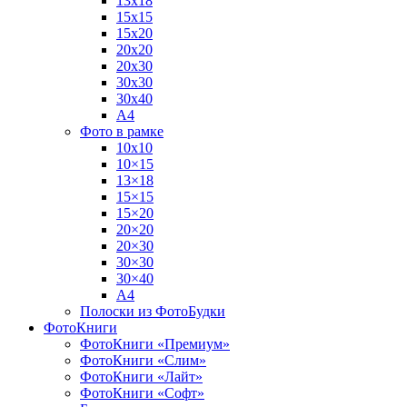
13х18
15х15
15х20
20х20
20х30
30х30
30х40
А4
Фото в рамке
10х10
10×15
13×18
15×15
15×20
20×20
20×30
30×30
30×40
A4
Полоски из ФотоБудки
ФотоКниги
ФотоКниги «Премиум»
ФотоКниги «Слим»
ФотоКниги «Лайт»
ФотоКниги «Софт»