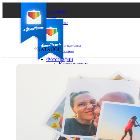
О ФотоПочте
Акции
Сделаем за вас
Бизнесу
FAQ
Франшиза
Поддержка и контакты
КАТАЛОГ
Оплата и доставка
Фотографии
Классические
фото
Ваш город:
10х10
10х15
Ваш регион доставки
13х18
15х15
Выберите из списка:
15х20
20х20
20х30
30х30
30х40
А4
Фото
в