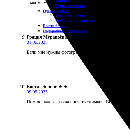
Магниты
знакомым!
Пазлы магнитные
Одежда с Фото
Футболки детские
Футболки для взрослых
Бьюти-боксы
Подарочные сертификаты
Грация Муравьёва
:
★
★
★
★
★
01.06.2025
Если мне нужны фотографии, всегда заказываю здес
Костя
:
★
★
★
★
★
09.05.2025
Помню, как заказывал печать снимков. Все делаетс