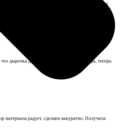
 помят уголком, видно, при транспортировке, но не
 что дырочка для гвоздика смещена от центра, теперь
ор материала радует, сделано аккуратно. Получила