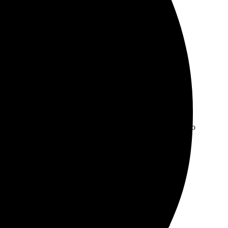
тлило, цвета яркие! Получили фотографии в
ат и оплатил. Услуга была выполнена вовремя, качество
Результат меня порадовал. Рекомендую друзьям и