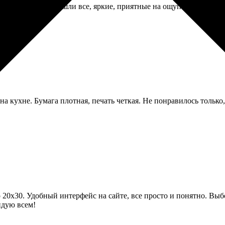
ук двадцать. Пришли все, яркие, приятные на ощупь. Один чуть
а кухне. Бумага плотная, печать четкая. Не понравилось только,
20х30. Удобный интерфейс на сайте, все просто и понятно. Выб
ндую всем!