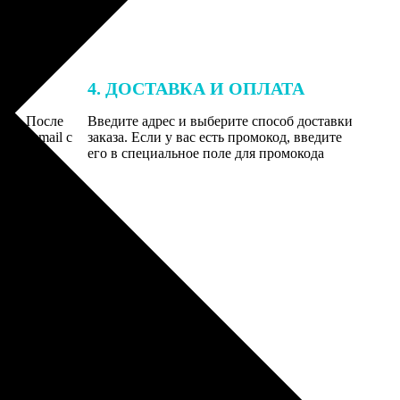
4. ДОСТАВКА И ОПЛАТА
той. После
Введите адрес и выберите способ доставки
 на email с
заказа. Если у вас есть промокод, введите
вим заказ
его в специальное поле для промокода
мером для