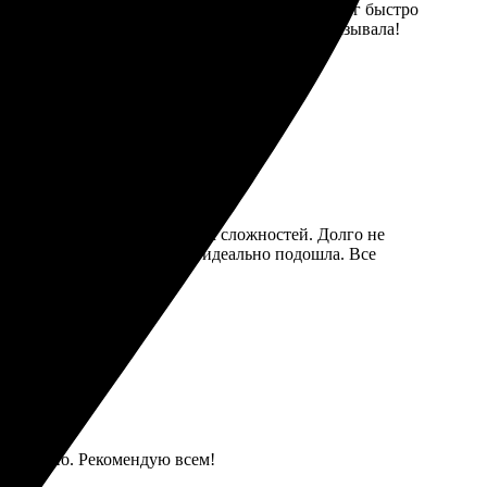
стильное. Интуитивно понятный интерфейс помог быстро
дивлена качеством. Всё в точности, как заказывала!
роцесс интуитивный, никаких сложностей. Долго не
. Рамка тоже порадовала — идеально подошла. Все
упаковано. Рекомендую всем!