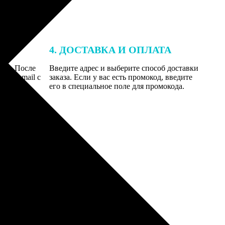
4. ДОСТАВКА И ОПЛАТА
той. После
Введите адрес и выберите способ доставки
 на email с
заказа. Если у вас есть промокод, введите
вим заказ
его в специальное поле для промокода.
мером для