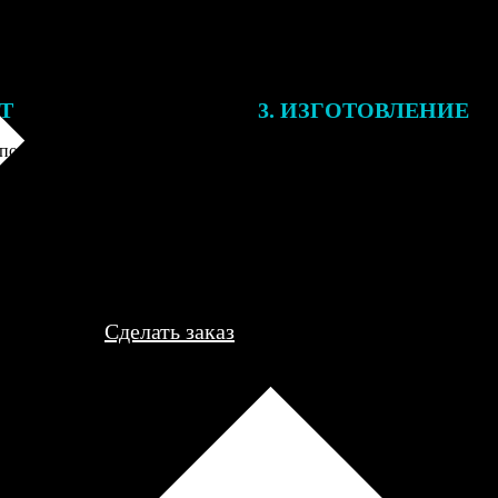
ЕТ
3. ИЗГОТОВЛЕНИЕ
подготовки заказа к печати
Оплатите заказ банковской кар
алисты могут связаться с Вами
оплаты получите подтверждение
му телефону или email для
описанием заказа. Когда отпра
я деталей.
вы получите письмо с трек-но
отслеживания.
Сделать заказ