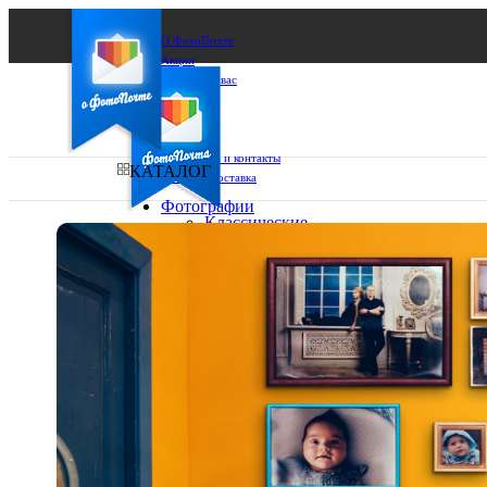
О ФотоПочте
Акции
Сделаем за вас
Бизнесу
FAQ
Франшиза
Поддержка и контакты
КАТАЛОГ
Оплата и доставка
Фотографии
Классические
фото
Ваш город:
10х10
10х15
Ваш регион доставки
13х18
15х15
Выберите из списка:
15х20
20х20
20х30
30х30
30х40
А4
Фото
в