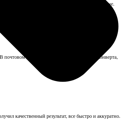
точно приняли. Визу дали, так что сервис на уровне.
. В почтовом отделении немного помяли угол конверта,
лучил качественный результат, все быстро и аккуратно.