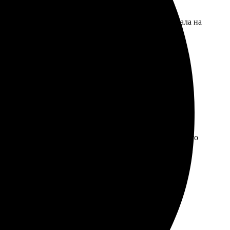
мление заказа простое. Есть варианты рамок, выбирала на
янии. Теперь планирую заказывать и другие
а нужную услугу. Загрузила изображение без проблем.
 размеру. Буду заказывать снова. Рекомендую всем, кто