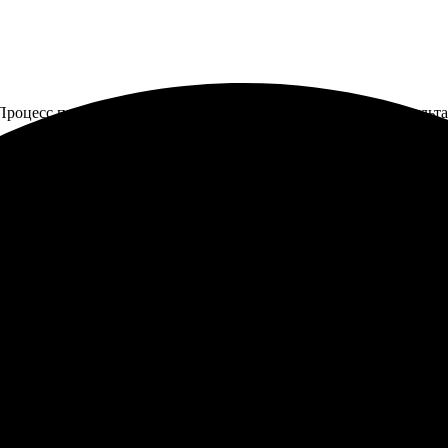
Процесс прост и удобен, всё на сайте понятно. Получила результа
ой. Процесс заказа оказался простым: выбрала фото, загрузила е
о на высоте, рамка хорошо сочетается с фото. Упаковка аккуратн