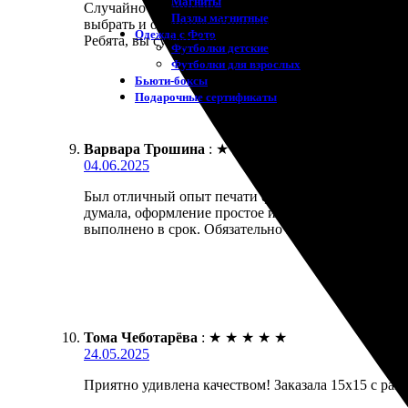
Магниты
Случайно наткнулась на сайт и решила заказать п
Пазлы магнитные
выбрать и оформить. Приятное время ожидания, не 
Одежда с Фото
Ребята, вы супер! Обязательно вернусь за новыми 
Футболки детские
Футболки для взрослых
Бьюти-боксы
Подарочные сертификаты
Варвара Трошина
:
★
★
★
★
★
04.06.2025
Был отличный опыт печати фото 15х15 с рамкой. П
думала, оформление простое и быстрое. Фотографи
выполнено в срок. Обязательно закажу еще!
Тома Чеботарёва
:
★
★
★
★
★
24.05.2025
Приятно удивлена качеством! Заказала 15х15 с ра