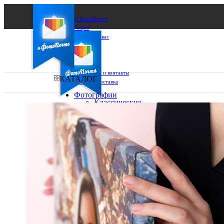
О ФотоПочте
Акции
Сделаем за вас
Бизнесу
FAQ
Франшиза
Поддержка и контакты
КАТАЛОГ
Оплата и доставка
Фотографии
Классические
фото
Ваш город:
10х10
10х15
Ваш регион доставки
13х18
15х15
Выберите из списка:
15х20
20х20
20х30
30х30
30х40
А4
Фото
в