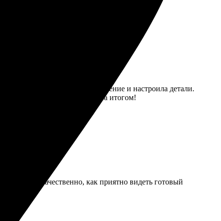
агружала легко. Выбрала оформление и настроила детали.
ьном состоянии. Очень довольна итогом!
ют быстро и качественно, как приятно видеть готовый
дую!