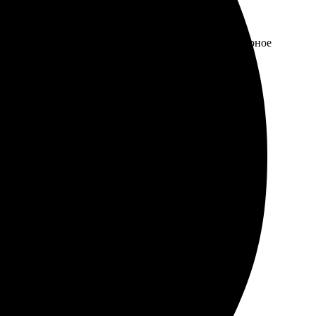
тов, просто выбрала нужный размер. Получила шикарное
ить текст. Результат превзошел ожидания. Все сделали
аказ оформил на сайте, все просто и понятно.