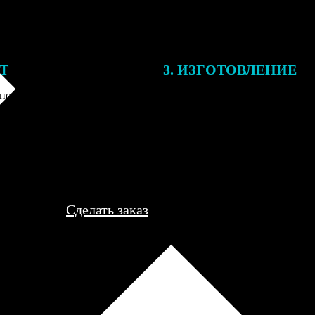
ЕТ
3. ИЗГОТОВЛЕНИЕ
подготовки заказа к печати
Оплатите заказ банковской кар
алисты могут связаться с Вами
оплаты получите подтверждение
му телефону или email для
описанием заказа. Когда отпра
я деталей.
вы получите письмо с трек-но
отслеживания.
Сделать заказ