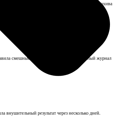
идеальный. Видны следы работы ретушера, но для архива
обавила смешные комментарии. Получился целый журнал
ила внушительный результат через несколько дней.