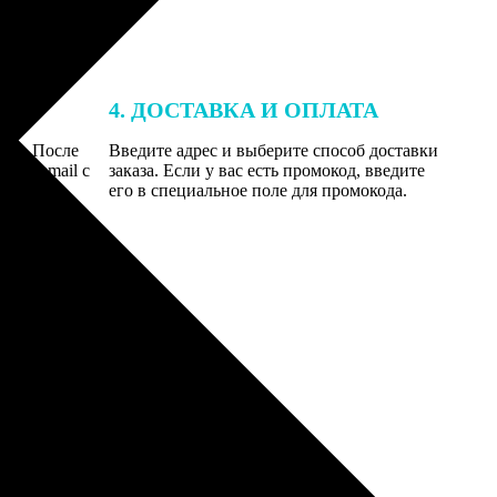
4. ДОСТАВКА И ОПЛАТА
той. После
Введите адрес и выберите способ доставки
 на email с
заказа. Если у вас есть промокод, введите
вим заказ
его в специальное поле для промокода.
мером для