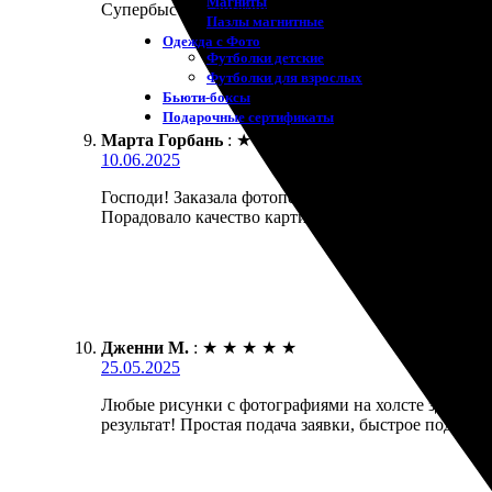
Магниты
Супербыстрая доставка, даже раньше срока. Рекоме
Пазлы магнитные
Одежда с Фото
Футболки детские
Футболки для взрослых
Бьюти-боксы
Подарочные сертификаты
Марта Горбань
:
★
★
★
★
★
10.06.2025
Господи! Заказала фотопечать на холсте. Процесс 
Порадовало качество картинки, цвета яркие. Доста
Дженни М.
:
★
★
★
★
★
25.05.2025
Любые рисунки с фотографиями на холсте здесь дел
результат! Простая подача заявки, быстрое подтве