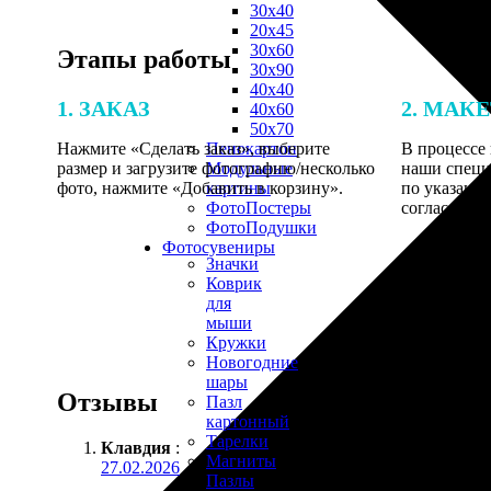
30х40
20х45
30х60
Этапы работы
30х90
40х40
1. ЗАКАЗ
2. МАК
40х60
50х70
Нажмите «Сделать заказ», выберите
В процессе 
Пенокартон
размер и загрузите фотографию/несколько
наши специ
Модульные
фото, нажмите «Добавить в корзину».
по указанно
картины
согласовани
ФотоПостеры
ФотоПодушки
Фотоcувениры
Значки
Коврик
для
мыши
Кружки
Новогодние
шары
Отзывы
Пазл
картонный
Тарелки
Клавдия
:
Магниты
27.02.2026
Пазлы