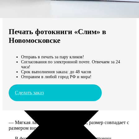
Не нашли Ваш город?
Мы доставляем по всему миру
Печать фотокниги «Слим» в
Продолжить без города
Новомосковске
Отправь в печать за пару кликов!
Согласования по электронной почте. Отвечаем за 24
часа!
Срок выполнения заказа: до 48 часов
Отправим в любой город РФ и мира!
Сделать заказ
— Мягкая ламинированная обложка, размер совпадает с
размером внутреннего блока.
— В фотокниге может быть от 10 до 50 страниц.