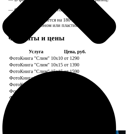
— Страницы плотные, толщина 1 мм.
— Книга раскрывается на 180 градусов, развороты
укреплены картоном или пластиком.
Форматы и цены
Услуга
Цена, руб.
ФотоКнига "Слим" 10x10
от 1290
ФотоКнига "Слим" 10x15
от 1390
ФотоКнига "Слим" 15x15
от 1590
ФотоКнига "Слим" 15x20
от 1890
ФотоКнига "Слим" 20x20
от 1990
ФотоКнига "Слим" 20x30
от 2490
ФотоКнига "Слим" 25x25
от 2990
Примеры работ