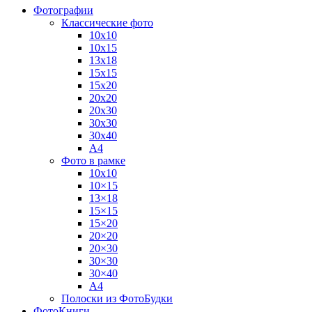
Фотографии
Классические фото
10х10
10х15
13х18
15х15
15х20
20х20
20х30
30х30
30х40
А4
Фото в рамке
10х10
10×15
13×18
15×15
15×20
20×20
20×30
30×30
30×40
A4
Полоски из ФотоБудки
ФотоКниги