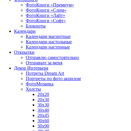
ФотоКниги «Премиум»
ФотоКниги «Слим»
ФотоКниги «Лайт»
ФотоКниги «Софт»
Блокноты
Календари
Календари магнитные
Календари настольные
Календари настенные
Открытки
Отправлю самостоятельно
Отправьте за меня
Декор Интерьера
Потреты Dream Art
Портреты по фото акрилом
ФотоМозаика
Холсты
20х20
20х30
30х30
30х40
20х45
30х60
30х90