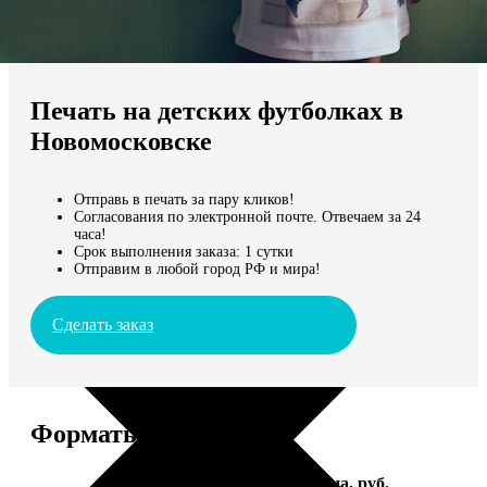
Не нашли Ваш город?
Мы доставляем по всему миру
Печать на детских футболках в
Продолжить без города
Новомосковске
Отправь в печать за пару кликов!
Согласования по электронной почте. Отвечаем за 24
часа!
Срок выполнения заказа: 1 сутки
Отправим в любой город РФ и мира!
Сделать заказ
Форматы и цены
Услуга
Цена, руб.