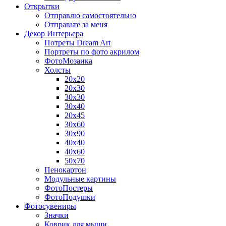
Открытки
Отправлю самостоятельно
Отправьте за меня
Декор Интерьера
Потреты Dream Art
Портреты по фото акрилом
ФотоМозаика
Холсты
20х20
20х30
30х30
30х40
20х45
30х60
30х90
40х40
40х60
50х70
Пенокартон
Модульные картины
ФотоПостеры
ФотоПодушки
Фотоcувениры
Значки
Коврик для мыши