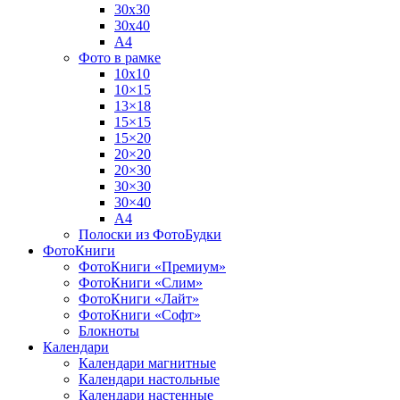
30х30
30х40
А4
Фото в рамке
10х10
10×15
13×18
15×15
15×20
20×20
20×30
30×30
30×40
A4
Полоски из ФотоБудки
ФотоКниги
ФотоКниги «Премиум»
ФотоКниги «Слим»
ФотоКниги «Лайт»
ФотоКниги «Софт»
Блокноты
Календари
Календари магнитные
Календари настольные
Календари настенные