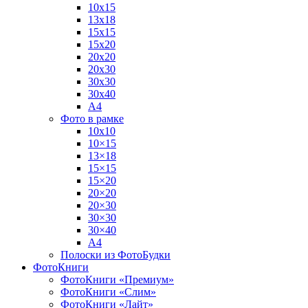
10х15
13х18
15х15
15х20
20х20
20х30
30х30
30х40
А4
Фото в рамке
10х10
10×15
13×18
15×15
15×20
20×20
20×30
30×30
30×40
A4
Полоски из ФотоБудки
ФотоКниги
ФотоКниги «Премиум»
ФотоКниги «Слим»
ФотоКниги «Лайт»