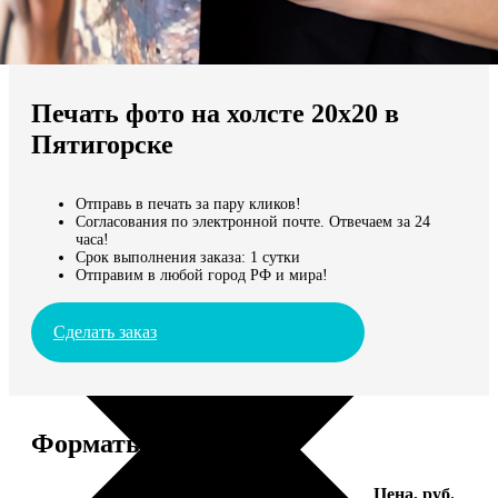
Не нашли Ваш город?
Мы доставляем по всему миру
Печать фото на холсте 20х20 в
Продолжить без города
Пятигорске
Отправь в печать за пару кликов!
Согласования по электронной почте. Отвечаем за 24
часа!
Срок выполнения заказа: 1 сутки
Отправим в любой город РФ и мира!
Сделать заказ
Форматы и цены
Услуга
Цена, руб.