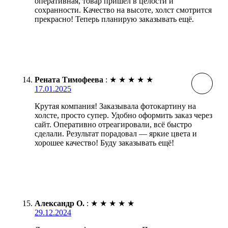
оперативная, товар пришел в целости и
сохранности. Качество на высоте, холст смотрится
прекрасно! Теперь планирую заказывать ещё.
Рената Тимофеева
:
★
★
★
★
★
17.01.2025
Крутая компания! Заказывала фотокартину на
холсте, просто супер. Удобно оформить заказ через
сайт. Оперативно отреагировали, всё быстро
сделали. Результат порадовал — яркие цвета и
хорошее качество! Буду заказывать ещё!
Александр О.
:
★
★
★
★
★
29.12.2024