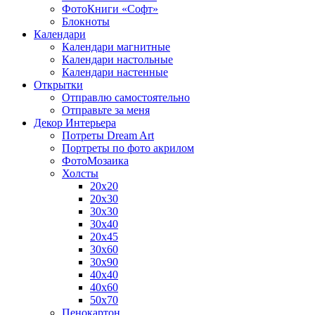
ФотоКниги «Софт»
Блокноты
Календари
Календари магнитные
Календари настольные
Календари настенные
Открытки
Отправлю самостоятельно
Отправьте за меня
Декор Интерьера
Потреты Dream Art
Портреты по фото акрилом
ФотоМозаика
Холсты
20х20
20х30
30х30
30х40
20х45
30х60
30х90
40х40
40х60
50х70
Пенокартон