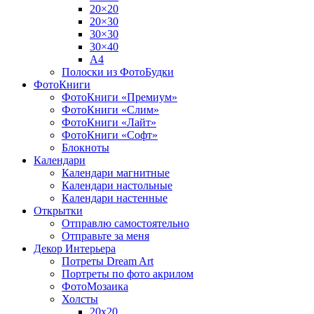
20×20
20×30
30×30
30×40
A4
Полоски из ФотоБудки
ФотоКниги
ФотоКниги «Премиум»
ФотоКниги «Слим»
ФотоКниги «Лайт»
ФотоКниги «Софт»
Блокноты
Календари
Календари магнитные
Календари настольные
Календари настенные
Открытки
Отправлю самостоятельно
Отправьте за меня
Декор Интерьера
Потреты Dream Art
Портреты по фото акрилом
ФотоМозаика
Холсты
20х20