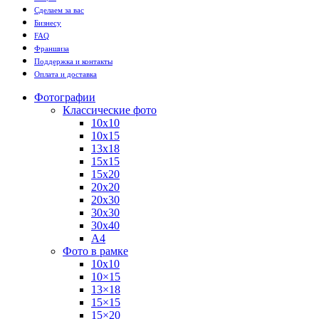
Сделаем за вас
Бизнесу
FAQ
Франшиза
Поддержка и контакты
Оплата и доставка
Фотографии
Классические фото
10х10
10х15
13х18
15х15
15х20
20х20
20х30
30х30
30х40
А4
Фото в рамке
10х10
10×15
13×18
15×15
15×20