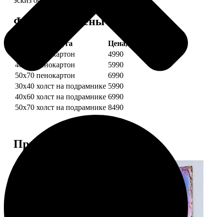
эскиз обязательно согласуем с вами.
Форматы и цены
Услуга
Цена, руб.
30х40 пенокартон
4990
40х60 пенокартон
5990
50х70 пенокартон
6990
30х40 холст на подрамнике
5990
40х60 холст на подрамнике
6990
50х70 холст на подрамнике
8490
Примеры работ