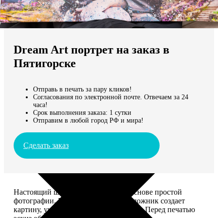
Не нашли Ваш город?
Мы доставляем по всему миру
Dream Art портрет на заказ в
Продолжить без города
Пятигорске
Отправь в печать за пару кликов!
Согласования по электронной почте. Отвечаем за 24
часа!
Срок выполнения заказа: 1 сутки
Отправим в любой город РФ и мира!
Сделать заказ
Настоящий шедевр, сделанный на основе простой
фотографии. Профессиональный художник создает
картину, учитывая ваши комментарии. Перед печатью