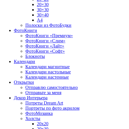
20×30
30×30
30×40
A4
Полоски из ФотоБудки
ФотоКниги
ФотоКниги «Премиум»
ФотоКниги «Слим»
ФотоКниги «Лайт»
ФотоКниги «Софт»
Блокноты
Календари
Календари магнитные
Календари настольные
Календари настенные
Открытки
Отправлю самостоятельно
Отправьте за меня
Декор Интерьера
Потреты Dream Art
Портреты по фото акрилом
ФотоМозаика
Холсты
20х20
20х30