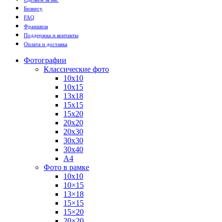
Бизнесу
FAQ
Франшиза
Поддержка и контакты
Оплата и доставка
Фотографии
Классические фото
10х10
10х15
13х18
15х15
15х20
20х20
20х30
30х30
30х40
А4
Фото в рамке
10х10
10×15
13×18
15×15
15×20
20×20