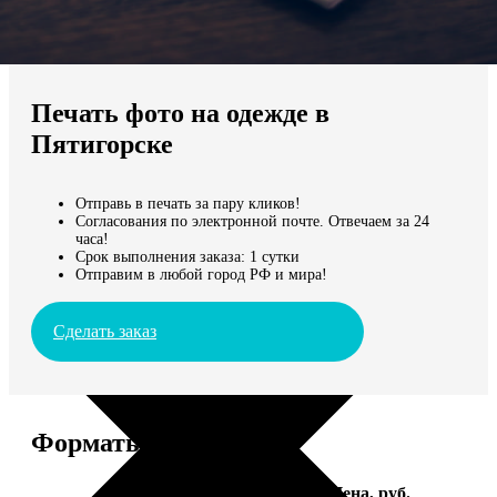
Не нашли Ваш город?
Мы доставляем по всему миру
Печать фото на одежде в
Продолжить без города
Пятигорске
Отправь в печать за пару кликов!
Согласования по электронной почте. Отвечаем за 24
часа!
Срок выполнения заказа: 1 сутки
Отправим в любой город РФ и мира!
Сделать заказ
Форматы и цены
Услуга
Цена, руб.