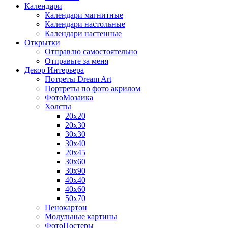
Календари
Календари магнитные
Календари настольные
Календари настенные
Открытки
Отправлю самостоятельно
Отправьте за меня
Декор Интерьера
Потреты Dream Art
Портреты по фото акрилом
ФотоМозаика
Холсты
20х20
20х30
30х30
30х40
20х45
30х60
30х90
40х40
40х60
50х70
Пенокартон
Модульные картины
ФотоПостеры