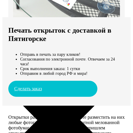
Не нашли Ваш город?
Мы доставляем по всему миру
Печать открыток с доставкой в
Продолжить без города
Пятигорске
Отправь в печать за пару кликов!
Согласования по электронной почте. Отвечаем за 24
часа!
Срок выполнения заказа: 1 сутки
Отправим в любой город РФ и мира!
Сделать заказ
Открытки размером 10*15, вы можете разместить на них
любые фотографии. Печатаем на плотной мелованной
фотобумаге плотностью 300 г/м2. Мы пришлем