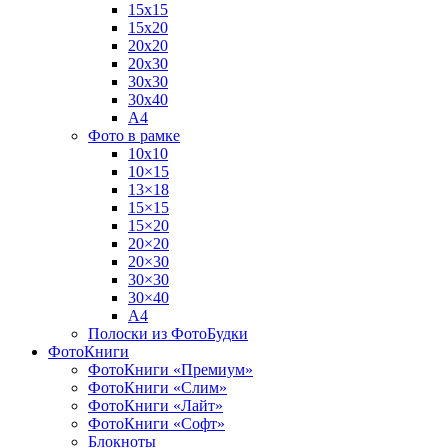
15х15
15х20
20х20
20х30
30х30
30х40
А4
Фото в рамке
10х10
10×15
13×18
15×15
15×20
20×20
20×30
30×30
30×40
A4
Полоски из ФотоБудки
ФотоКниги
ФотоКниги «Премиум»
ФотоКниги «Слим»
ФотоКниги «Лайт»
ФотоКниги «Софт»
Блокноты