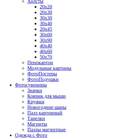
Холсты
20х20
20х30
30х30
30х40
20х45
30х60
30х90
40х40
40х60
50х70
Пенокартон
Модульные картины
ФотоПостеры
ФотоПодушки
Фотоcувениры
Значки
Коврик для мыши
Кружки
Новогодние шары
Пазл картонный
Тарелки
Магниты
Пазлы магнитные
Одежда с Фото