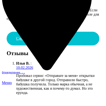
4. ДОСТАВКА И ОПЛАТА
Введите адрес и выберите способ доставки заказа. Если
у вас есть промокод, введите его в специальное поле для
промокода.
Сделать заказ
Отзывы
Илья В.
:
10.02.2026
Определение...
Пробовал сервис «Отправьте за меня» открытки
бабушке в другой город. Отправили быстро,
Меню
бабушка получила. Только марка обычная, а не
художественная, как я почему-то думал. Но это
ерунда.