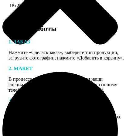
18х27 см 126 частей
990
Этапы работы
1. ЗАКАЗ
Нажмите «Сделать заказ», выберите тип продукции,
загрузите фотографии, нажмите «Добавить в корзину».
2. МАКЕТ
В процессе подготовки заказа к печати наши
специалисты могут связаться с Вами по указанному
телефону или email для согласования деталей.
3. ИЗГОТОВЛЕНИЕ
Оплатите заказ банковской картой. После оплаты
получите подтверждение на email с описанием заказа.
Когда отправим заказ вы получите письмо с трек-
номером для отслеживания.