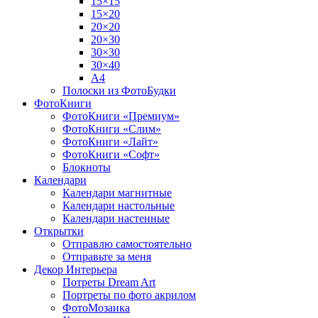
15×15
15×20
20×20
20×30
30×30
30×40
A4
Полоски из ФотоБудки
ФотоКниги
ФотоКниги «Премиум»
ФотоКниги «Слим»
ФотоКниги «Лайт»
ФотоКниги «Софт»
Блокноты
Календари
Календари магнитные
Календари настольные
Календари настенные
Открытки
Отправлю самостоятельно
Отправьте за меня
Декор Интерьера
Потреты Dream Art
Портреты по фото акрилом
ФотоМозаика