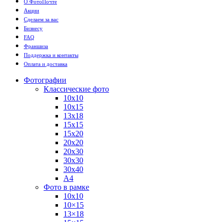
О ФотоПочте
Акции
Сделаем за вас
Бизнесу
FAQ
Франшиза
Поддержка и контакты
Оплата и доставка
Фотографии
Классические фото
10х10
10х15
13х18
15х15
15х20
20х20
20х30
30х30
30х40
А4
Фото в рамке
10х10
10×15
13×18