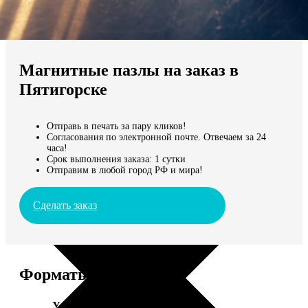
Не нашли Ваш город?
Мы доставляем по всему миру
Магнитные пазлы на заказ в
Продолжить без города
Пятигорске
Отправь в печать за пару кликов!
Согласования по электронной почте. Отвечаем за 24
часа!
Срок выполнения заказа: 1 сутки
Отправим в любой город РФ и мира!
Сделать заказ
Форматы и цены
Услуга
Цена, руб.