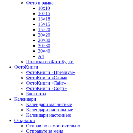
Фото в рамке
10х10
10×15
13×18
15×15
15×20
20×20
20×30
30×30
30×40
A4
Полоски из ФотоБудки
ФотоКниги
ФотоКниги «Премиум»
ФотоКниги «Слим»
ФотоКниги «Лайт»
ФотоКниги «Софт»
Блокноты
Календари
Календари магнитные
Календари настольные
Календари настенные
Открытки
Отправлю самостоятельно
Отправьте за меня