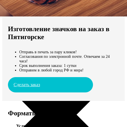
Не нашли Ваш город?
Мы доставляем по всему миру
Изготовление значков на заказ в
Продолжить без города
Пятигорске
Отправь в печать за пару кликов!
Согласования по электронной почте. Отвечаем за 24
часа!
Срок выполнения заказа: 1 сутки
Отправим в любой город РФ и мира!
Сделать заказ
Форматы и цены
Услуга
Цена, руб.