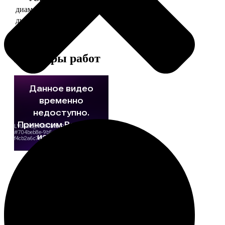
диаметр 37 мм
130
диаметр 56 мм
150
Примеры работ
Этапы работы