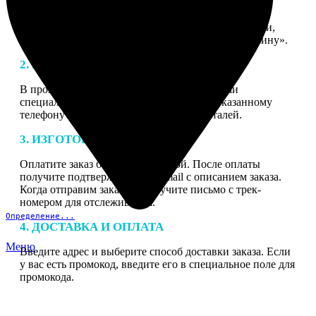
1. ЗАКАЗ
Нажмите «Сделать заказ», выберите тип продукции,
загрузите фотографии, нажмите «Добавить в корзину».
2. МАКЕТ
В процессе подготовки заказа к печати наши
специалисты могут связаться с Вами по указанному
телефону или email для согласования деталей.
3. ИЗГОТОВЛЕНИЕ
Оплатите заказ банковской картой. После оплаты
получите подтверждение на email с описанием заказа.
Когда отправим заказ вы получите письмо с трек-
номером для отслеживания.
Определение...
4. ДОСТАВКА И ОПЛАТА
Меню
Введите адрес и выберите способ доставки заказа. Если
у вас есть промокод, введите его в специальное поле для
промокода.