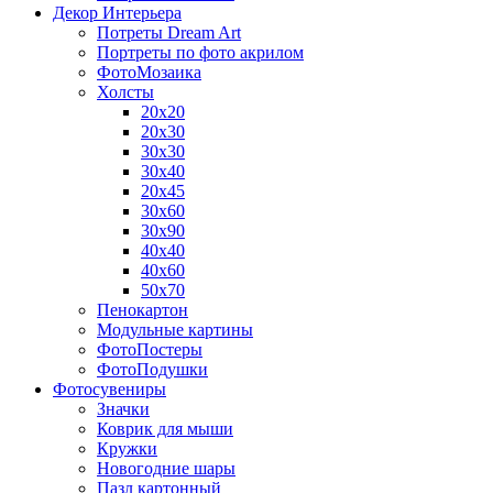
Декор Интерьера
Потреты Dream Art
Портреты по фото акрилом
ФотоМозаика
Холсты
20х20
20х30
30х30
30х40
20х45
30х60
30х90
40х40
40х60
50х70
Пенокартон
Модульные картины
ФотоПостеры
ФотоПодушки
Фотоcувениры
Значки
Коврик для мыши
Кружки
Новогодние шары
Пазл картонный