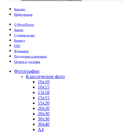
Каталог
Информация
О ФотоПочте
Акции
Сделаем за вас
Бизнесу
FAQ
Франшиза
Поддержка и контакты
Оплата и доставка
Фотографии
Классические фото
10х10
10х15
13х18
15х15
15х20
20х20
20х30
30х30
30х40
А4