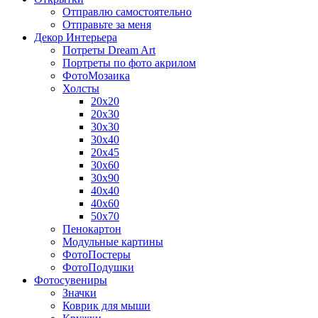
Отправлю самостоятельно
Отправьте за меня
Декор Интерьера
Потреты Dream Art
Портреты по фото акрилом
ФотоМозаика
Холсты
20х20
20х30
30х30
30х40
20х45
30х60
30х90
40х40
40х60
50х70
Пенокартон
Модульные картины
ФотоПостеры
ФотоПодушки
Фотоcувениры
Значки
Коврик для мыши