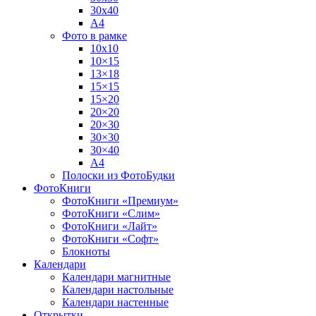
30х40
А4
Фото в рамке
10х10
10×15
13×18
15×15
15×20
20×20
20×30
30×30
30×40
A4
Полоски из ФотоБудки
ФотоКниги
ФотоКниги «Премиум»
ФотоКниги «Слим»
ФотоКниги «Лайт»
ФотоКниги «Софт»
Блокноты
Календари
Календари магнитные
Календари настольные
Календари настенные
Открытки