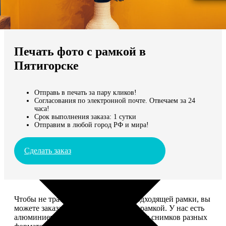
Не нашли Ваш город?
Мы доставляем по всему миру
Печать фото с рамкой в
Продолжить без города
Пятигорске
Отправь в печать за пару кликов!
Согласования по электронной почте. Отвечаем за 24
часа!
Срок выполнения заказа: 1 сутки
Отправим в любой город РФ и мира!
Сделать заказ
Чтобы не тратить время на поиск подходящей рамки, вы
можете заказать печать фото сразу с рамкой. У нас есть
алюминиевые и деревянные рамки для снимков разных