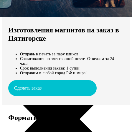
Не нашли Ваш город?
Мы доставляем по всему миру
Изготовления магнитов на заказ в
Продолжить без города
Пятигорске
Отправь в печать за пару кликов!
Согласования по электронной почте. Отвечаем за 24
часа!
Срок выполнения заказа: 1 сутки
Отправим в любой город РФ и мира!
Сделать заказ
Форматы и цены
Услуга
Цена, руб.