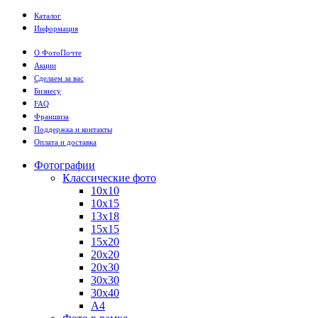
Каталог
Информация
О ФотоПочте
Акции
Сделаем за вас
Бизнесу
FAQ
Франшиза
Поддержка и контакты
Оплата и доставка
Фотографии
Классические фото
10х10
10х15
13х18
15х15
15х20
20х20
20х30
30х30
30х40
А4