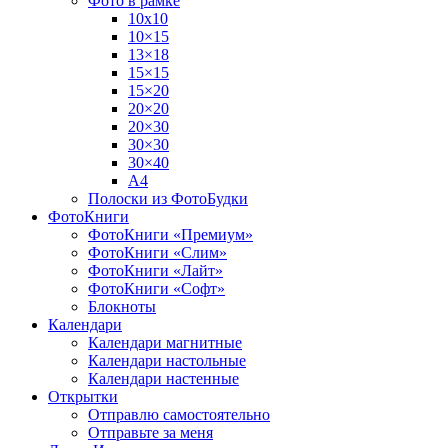
Фото в рамке
10х10
10×15
13×18
15×15
15×20
20×20
20×30
30×30
30×40
A4
Полоски из ФотоБудки
ФотоКниги
ФотоКниги «Премиум»
ФотоКниги «Слим»
ФотоКниги «Лайт»
ФотоКниги «Софт»
Блокноты
Календари
Календари магнитные
Календари настольные
Календари настенные
Открытки
Отправлю самостоятельно
Отправьте за меня