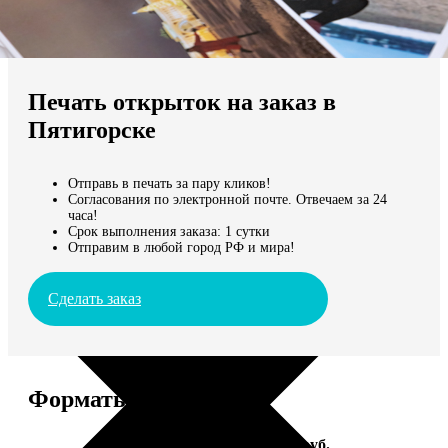
Не нашли Ваш город?
Мы доставляем по всему миру
Печать открыток на заказ в
Продолжить без города
Пятигорске
Отправь в печать за пару кликов!
Согласования по электронной почте. Отвечаем за 24
часа!
Срок выполнения заказа: 1 сутки
Отправим в любой город РФ и мира!
Сделать заказ
Форматы и цены
Услуга
Цена, руб.