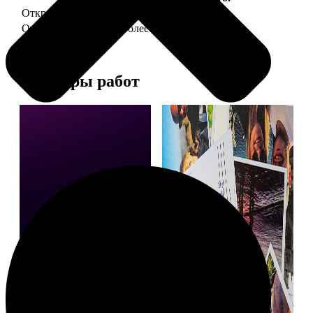
Открытка А5 "отправим за Вас"
150
Открытка А5 6 шт и более
от 890
Примеры работ