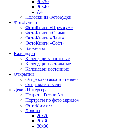
30×30
30×40
A4
Полоски из ФотоБудки
ФотоКниги
ФотоКниги «Премиум»
ФотоКниги «Слим»
ФотоКниги «Лайт»
ФотоКниги «Софт»
Блокноты
Календари
Календари магнитные
Календари настольные
Календари настенные
Открытки
Отправлю самостоятельно
Отправьте за меня
Декор Интерьера
Потреты Dream Art
Портреты по фото акрилом
ФотоМозаика
Холсты
20х20
20х30
30х30