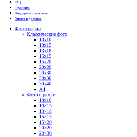
FAQ
Франшиза
Поддержка и контакты
Оплата и доставка
Фотографии
Классические фото
10х10
10х15
13х18
15х15
15х20
20х20
20х30
30х30
30х40
А4
Фото в рамке
10х10
10×15
13×18
15×15
15×20
20×20
20×30