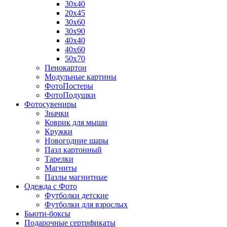
30х40
20х45
30х60
30х90
40х40
40х60
50х70
Пенокартон
Модульные картины
ФотоПостеры
ФотоПодушки
Фотоcувениры
Значки
Коврик для мыши
Кружки
Новогодние шары
Пазл картонный
Тарелки
Магниты
Пазлы магнитные
Одежда с Фото
Футболки детские
Футболки для взрослых
Бьюти-боксы
Подарочные сертификаты