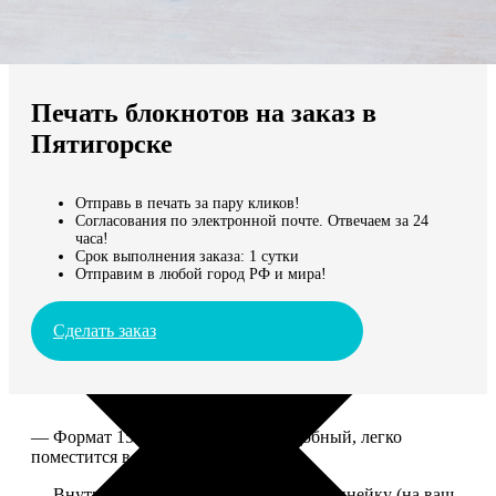
Не нашли Ваш город?
Мы доставляем по всему миру
Печать блокнотов на заказ в
Продолжить без города
Пятигорске
Отправь в печать за пару кликов!
Согласования по электронной почте. Отвечаем за 24
часа!
Срок выполнения заказа: 1 сутки
Отправим в любой город РФ и мира!
Сделать заказ
— Формат 15*20. Компактный и удобный, легко
поместится в сумку или рюкзак.
— Внутри 100 страниц в клетку или в линейку (на ваш