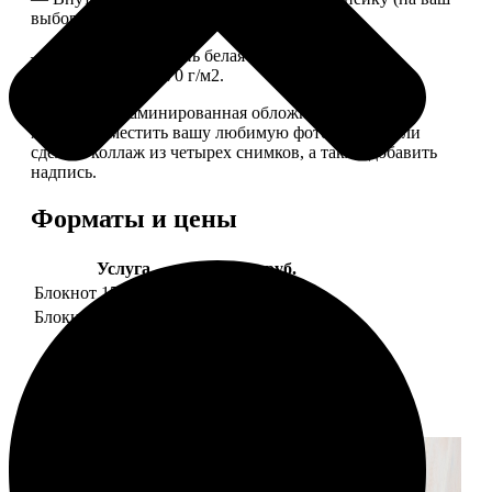
выбор), скрепленных сбоку скобой.
— Приятная на ощупь белая сатиновая бумага
плотностью 150-170 г/м2.
— Плотная ламинированная обложка. На обложке
можно разместить вашу любимую фотографию или
сделать коллаж из четырех снимков, а также добавить
надпись.
Форматы и цены
Услуга
Цена, руб.
Блокнот 15х20 клетка
990
Блокнот 15х20 линейка
990
Примеры работ