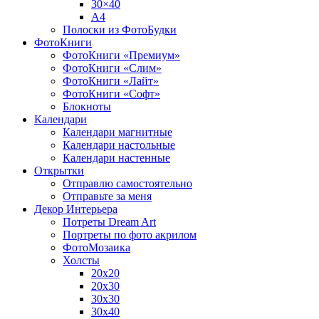
30×40
A4
Полоски из ФотоБудки
ФотоКниги
ФотоКниги «Премиум»
ФотоКниги «Слим»
ФотоКниги «Лайт»
ФотоКниги «Софт»
Блокноты
Календари
Календари магнитные
Календари настольные
Календари настенные
Открытки
Отправлю самостоятельно
Отправьте за меня
Декор Интерьера
Потреты Dream Art
Портреты по фото акрилом
ФотоМозаика
Холсты
20х20
20х30
30х30
30х40