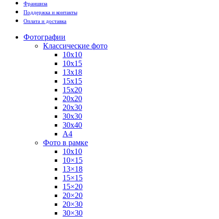
Франшиза
Поддержка и контакты
Оплата и доставка
Фотографии
Классические фото
10х10
10х15
13х18
15х15
15х20
20х20
20х30
30х30
30х40
А4
Фото в рамке
10х10
10×15
13×18
15×15
15×20
20×20
20×30
30×30