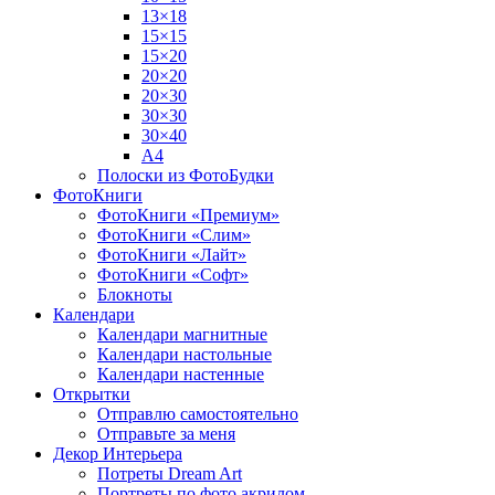
13×18
15×15
15×20
20×20
20×30
30×30
30×40
A4
Полоски из ФотоБудки
ФотоКниги
ФотоКниги «Премиум»
ФотоКниги «Слим»
ФотоКниги «Лайт»
ФотоКниги «Софт»
Блокноты
Календари
Календари магнитные
Календари настольные
Календари настенные
Открытки
Отправлю самостоятельно
Отправьте за меня
Декор Интерьера
Потреты Dream Art
Портреты по фото акрилом