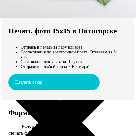
Не нашли Ваш город?
Мы доставляем по всему миру
Печать фото 15х15 в Пятигорске
Продолжить без города
Отправь в печать за пару кликов!
Согласования по электронной почте. Отвечаем за 24
часа!
Срок выполнения заказа: 1 сутки
Отправим в любой город РФ и мира!
Сделать заказ
Форматы и цены
Услуга
Цена, руб.
печать фото 15х15
43