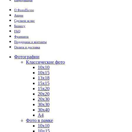
О ФотоПочте
Акции
Сделаем за вас
Бизнесу
FAQ
Франшиза
Поддержка и контакты
Оплата и доставка
Фотографии
Классические фото
10х10
10х15
13х18
15х15
15х20
20х20
20х30
30х30
30х40
А4
Фото в рамке
10х10
10×15