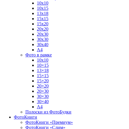
10х10
10х15
13х18
15х15
15х20
20х20
20х30
30х30
30х40
А4
Фото в рамке
10х10
10×15
13×18
15×15
15×20
20×20
20×30
30×30
30×40
A4
Полоски из ФотоБудки
ФотоКниги
ФотоКниги «Премиум»
ФотоКниги «Слим»