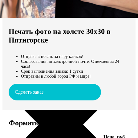
Не нашли Ваш город?
Мы доставляем по всему миру
Печать фото на холсте 30х30 в
Продолжить без города
Пятигорске
Отправь в печать за пару кликов!
Согласования по электронной почте. Отвечаем за 24
часа!
Срок выполнения заказа: 1 сутки
Отправим в любой город РФ и мира!
Сделать заказ
Форматы и цены
Услуга
Цена, руб.