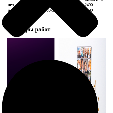
печать фото на холсте 30х30 на подрамнике
2490
печать фото на холсте 30х30 в раме
4990
Примеры работ