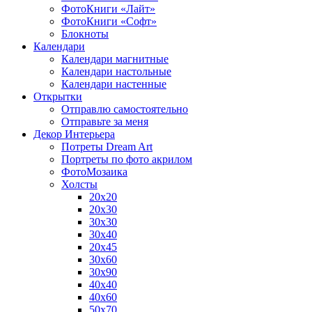
ФотоКниги «Лайт»
ФотоКниги «Софт»
Блокноты
Календари
Календари магнитные
Календари настольные
Календари настенные
Открытки
Отправлю самостоятельно
Отправьте за меня
Декор Интерьера
Потреты Dream Art
Портреты по фото акрилом
ФотоМозаика
Холсты
20х20
20х30
30х30
30х40
20х45
30х60
30х90
40х40
40х60
50х70