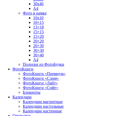
30х40
А4
Фото в рамке
10х10
10×15
13×18
15×15
15×20
20×20
20×30
30×30
30×40
A4
Полоски из ФотоБудки
ФотоКниги
ФотоКниги «Премиум»
ФотоКниги «Слим»
ФотоКниги «Лайт»
ФотоКниги «Софт»
Блокноты
Календари
Календари магнитные
Календари настольные
Календари настенные
Открытки