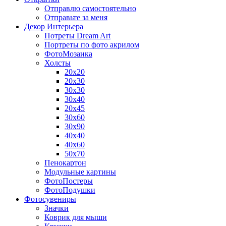
Отправлю самостоятельно
Отправьте за меня
Декор Интерьера
Потреты Dream Art
Портреты по фото акрилом
ФотоМозаика
Холсты
20х20
20х30
30х30
30х40
20х45
30х60
30х90
40х40
40х60
50х70
Пенокартон
Модульные картины
ФотоПостеры
ФотоПодушки
Фотоcувениры
Значки
Коврик для мыши