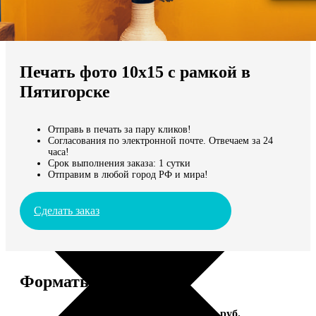
Не нашли Ваш город?
Мы доставляем по всему миру
Печать фото 10х15 с рамкой в
Продолжить без города
Пятигорске
Отправь в печать за пару кликов!
Согласования по электронной почте. Отвечаем за 24
часа!
Срок выполнения заказа: 1 сутки
Отправим в любой город РФ и мира!
Сделать заказ
Форматы и цены
Услуга
Цена, руб.