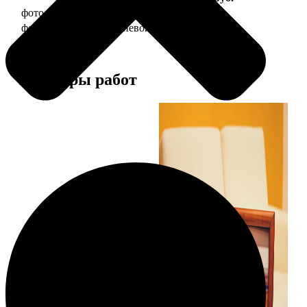
фото 10х15 в деревянной рамке
340
фото 10х15 в алюминиевой рамке
1490
Примеры работ