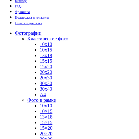
Бизнесу
FAQ
Франшиза
Поддержка и контакты
Оплата и доставка
Фотографии
Классические фото
10х10
10х15
13х18
15х15
15х20
20х20
20х30
30х30
30х40
А4
Фото в рамке
10х10
10×15
13×18
15×15
15×20
20×20