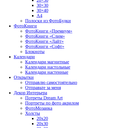
20×30
30×30
30×40
A4
Полоски из ФотоБудки
ФотоКниги
ФотоКниги «Премиум»
ФотоКниги «Слим»
ФотоКниги «Лайт»
ФотоКниги «Софт»
Блокноты
Календари
Календари магнитные
Календари настольные
Календари настенные
Открытки
Отправлю самостоятельно
Отправьте за меня
Декор Интерьера
Потреты Dream Art
Портреты по фото акрилом
ФотоМозаика
Холсты
20х20
20х30