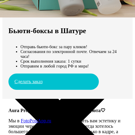
Не нашли Ваш город?
Мы доставляем по всему миру
Бьюти-боксы в Шатуре
Продолжить без города
Отправь бьюти-бокс за пару кликов!
Согласования по электронной почте. Отвечаем за 24
часа!
Срок выполнения заказа: 1 сутки
Отправим в любой город РФ и мира!
Сделать заказ
Aura Project: твой ритуал красоты и уюта🤍
Мы в
FotoPostApp.ru
привыкли дарить вам эстетику и
эмоции через фотографии. Но нам всегда хотелось
большего — чтобы красота жила не только в кадре, а