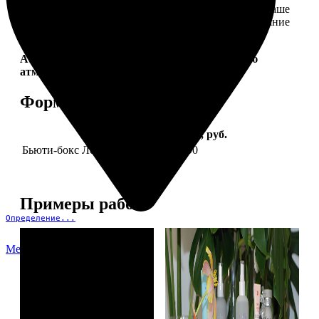
себе. Это коллекция продуктов, которые создадут ваше
идеальное настроение и подчеркнут природное сияние
— как снаружи, так и изнутри.
Aura Project by
FotoPostApp.ru
— создай свою
атмосферу!
Форматы и цены
Услуга
Цена, руб.
Бьюти-бокс Леди Mail "Весна"
2590
Примеры работ
Определение...
Меню