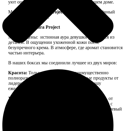
уют ощущался не только в ленте, но и в вашем доме.
Мы запускаем
Aura Project
— проект, посвящённый
осознанной красоте.
Философия Aura Project
Мы убеждены:
истинная аура девушки рождается из
деталей. В ощущении ухоженной кожи после
безупречного крема. В атмосфере, где аромат становится
частью интерьера.
В наших боксах мы соединили лучшее из двух миров:
Красота:
Только качественная, преимущественно
полноразмерная косметика. Проверенные продукты от
лидеров бьюти-рынка, которые войдут в вашу
ежедневную рутину.
Уют:
Детали для дома, создающие настроение — от
свечей для медитации до арома-капсул для стирки с
уникальной парфюмерной молекулой. Тонкий нишевый
аромат, ощущение тепла и пространства, в которое
хочется возвращаться.
Aura Project
— это
персональный ритуал заботы о