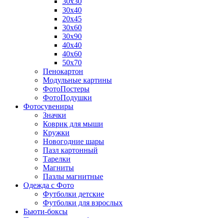
30х30
30х40
20х45
30х60
30х90
40х40
40х60
50х70
Пенокартон
Модульные картины
ФотоПостеры
ФотоПодушки
Фотоcувениры
Значки
Коврик для мыши
Кружки
Новогодние шары
Пазл картонный
Тарелки
Магниты
Пазлы магнитные
Одежда с Фото
Футболки детские
Футболки для взрослых
Бьюти-боксы