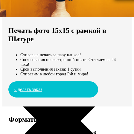
Не нашли Ваш город?
Мы доставляем по всему миру
Печать фото 15х15 с рамкой в
Продолжить без города
Шатуре
Отправь в печать за пару кликов!
Согласования по электронной почте. Отвечаем за 24
часа!
Срок выполнения заказа: 1 сутки
Отправим в любой город РФ и мира!
Сделать заказ
Форматы и цены
Услуга
Цена, руб.