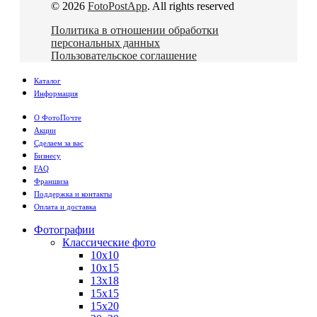
© 2026
FotoPostApp
. All rights reserved
Политика в отношении обработки
персональных данных
Пользовательское соглашение
Каталог
Информация
О ФотоПочте
Акции
Сделаем за вас
Бизнесу
FAQ
Франшиза
Поддержка и контакты
Оплата и доставка
Фотографии
Классические фото
10х10
10х15
13х18
15х15
15х20