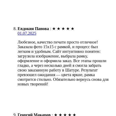
Евдокия Панова
:
★
★
★
★
★
01.07.2025
Любезное, качество печати просто отличное!
Заказала фото 15х15 с рамкой, и процесс был
легким и удобным. Сайт интуитивно понятен:
загрузила изображение, выбрала рамку,
оформление и оформила заказ. Все этапы прошли
гладко, а через несколько дней я смогла забрать
свою заказанную работу в Шатуре. Результат
превзошел ожидания — цвета яркие, рамка
смотрится стильно. Обязательно вернусь снова для
новых творений!
Георгий Макаров
:
★
★
★
★
★