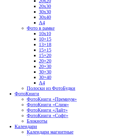
20х20
20х30
30х30
30х40
А4
Фото в рамке
10х10
10×15
13×18
15×15
15×20
20×20
20×30
30×30
30×40
A4
Полоски из ФотоБудки
ФотоКниги
ФотоКниги «Премиум»
ФотоКниги «Слим»
ФотоКниги «Лайт»
ФотоКниги «Софт»
Блокноты
Календари
Календари магнитные