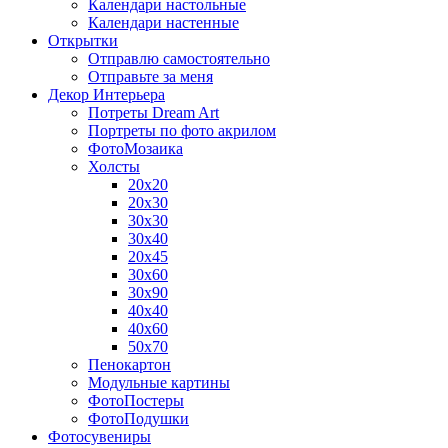
Календари настольные
Календари настенные
Открытки
Отправлю самостоятельно
Отправьте за меня
Декор Интерьера
Потреты Dream Art
Портреты по фото акрилом
ФотоМозаика
Холсты
20х20
20х30
30х30
30х40
20х45
30х60
30х90
40х40
40х60
50х70
Пенокартон
Модульные картины
ФотоПостеры
ФотоПодушки
Фотоcувениры