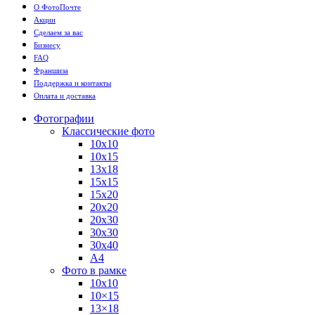
О ФотоПочте
Акции
Сделаем за вас
Бизнесу
FAQ
Франшиза
Поддержка и контакты
Оплата и доставка
Фотографии
Классические фото
10х10
10х15
13х18
15х15
15х20
20х20
20х30
30х30
30х40
А4
Фото в рамке
10х10
10×15
13×18