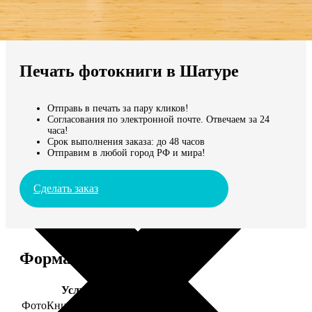
Не нашли Ваш город?
Мы доставляем по всему миру
Печать фотокниги в Шатуре
Продолжить без города
Отправь в печать за пару кликов!
Согласования по электронной почте. Отвечаем за 24
часа!
Срок выполнения заказа: до 48 часов
Отправим в любой город РФ и мира!
Сделать заказ
Форматы и цены
Услуга
Цена, руб.
ФотоКниги "Премиум"
от 2490