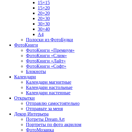
15×15
15×20
20×20
20×30
30×30
30×40
A4
Полоски из ФотоБудки
ФотоКниги
ФотоКниги «Премиум»
ФотоКниги «Слим»
ФотоКниги «Лайт»
ФотоКниги «Софт»
Блокноты
Календари
Календари магнитные
Календари настольные
Календари настенные
Открытки
Отправлю самостоятельно
Отправьте за меня
Декор Интерьера
Потреты Dream Art
Портреты по фото акрилом
ФотоМозаика