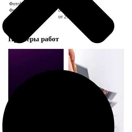
ФотоКниги "Слим"
от 1290
ФотоКниги "Лайт"
от 2990
ФотоКниги "Софт"
от 2990
Примеры работ