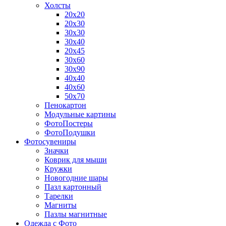
Холсты
20х20
20х30
30х30
30х40
20х45
30х60
30х90
40х40
40х60
50х70
Пенокартон
Модульные картины
ФотоПостеры
ФотоПодушки
Фотоcувениры
Значки
Коврик для мыши
Кружки
Новогодние шары
Пазл картонный
Тарелки
Магниты
Пазлы магнитные
Одежда с Фото