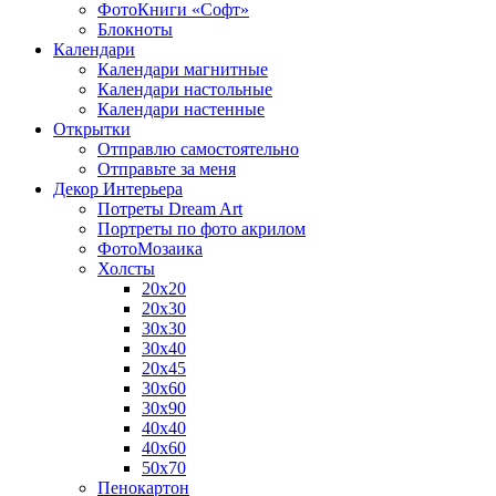
ФотоКниги «Софт»
Блокноты
Календари
Календари магнитные
Календари настольные
Календари настенные
Открытки
Отправлю самостоятельно
Отправьте за меня
Декор Интерьера
Потреты Dream Art
Портреты по фото акрилом
ФотоМозаика
Холсты
20х20
20х30
30х30
30х40
20х45
30х60
30х90
40х40
40х60
50х70
Пенокартон