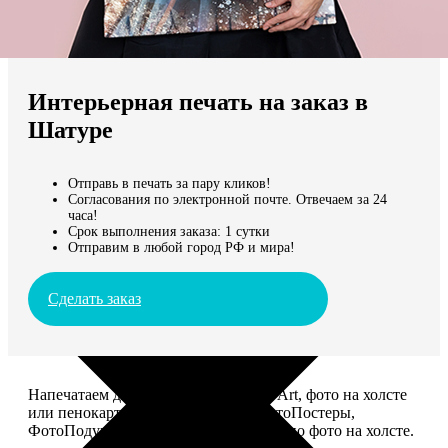
Не нашли Ваш город?
Мы доставляем по всему миру
Интерьерная печать на заказ в
Продолжить без города
Шатуре
Отправь в печать за пару кликов!
Согласования по электронной почте. Отвечаем за 24
часа!
Срок выполнения заказа: 1 сутки
Отправим в любой город РФ и мира!
Сделать заказ
Напечатаем для вас картины Dream-Art, фото на холсте
или пенокартоне, ФотоМозаику, ФотоПостеры,
ФотоПодушки или напишем портрет по фото на холсте.