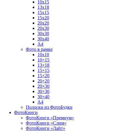
10х15
13х18
15х15
15х20
20х20
20х30
30х30
30х40
А4
Фото в рамке
10х10
10×15
13×18
15×15
15×20
20×20
20×30
30×30
30×40
A4
Полоски из ФотоБудки
ФотоКниги
ФотоКниги «Премиум»
ФотоКниги «Слим»
ФотоКниги «Лайт»