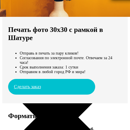
Не нашли Ваш город?
Мы доставляем по всему миру
Печать фото 30х30 с рамкой в
Продолжить без города
Шатуре
Отправь в печать за пару кликов!
Согласования по электронной почте. Отвечаем за 24
часа!
Срок выполнения заказа: 1 сутки
Отправим в любой город РФ и мира!
Сделать заказ
Форматы и цены
Услуга
Цена, руб.