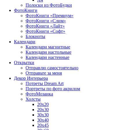
Полоски из ФотоБудки
ФотоКниги
ФотоКниги «Премиум»
ФотоКниги «Слим»
ФотоКниги «Лайт»
ФотоКниги «Софт»
Блокноты
Календари
Календари магнитные
Календари настольные
Календари настенные
Открытки
Отправлю самостоятельно
Отправьте за меня
Декор Интерьера
Потреты Dream Art
Портреты по фото акрилом
ФотоМозаика
Холсты
20х20
20х30
30х30
30х40
20х45