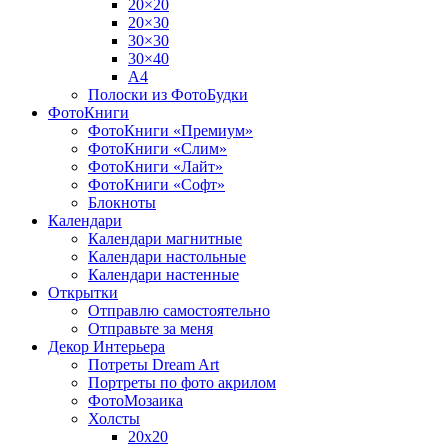
20×20
20×30
30×30
30×40
A4
Полоски из ФотоБудки
ФотоКниги
ФотоКниги «Премиум»
ФотоКниги «Слим»
ФотоКниги «Лайт»
ФотоКниги «Софт»
Блокноты
Календари
Календари магнитные
Календари настольные
Календари настенные
Открытки
Отправлю самостоятельно
Отправьте за меня
Декор Интерьера
Потреты Dream Art
Портреты по фото акрилом
ФотоМозаика
Холсты
20х20