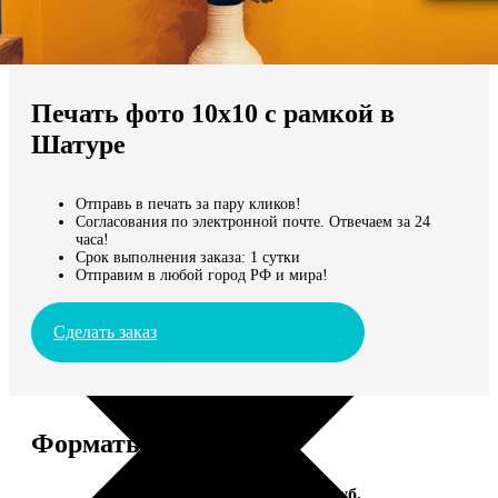
Не нашли Ваш город?
Мы доставляем по всему миру
Печать фото 10х10 с рамкой в
Продолжить без города
Шатуре
Отправь в печать за пару кликов!
Согласования по электронной почте. Отвечаем за 24
часа!
Срок выполнения заказа: 1 сутки
Отправим в любой город РФ и мира!
Сделать заказ
Форматы и цены
Услуга
Цена, руб.