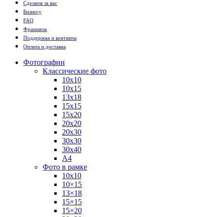
Сделаем за вас
Бизнесу
FAQ
Франшиза
Поддержка и контакты
Оплата и доставка
Фотографии
Классические фото
10х10
10х15
13х18
15х15
15х20
20х20
20х30
30х30
30х40
А4
Фото в рамке
10х10
10×15
13×18
15×15
15×20