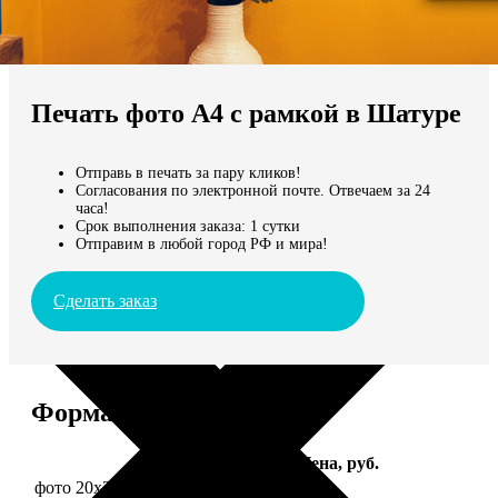
Не нашли Ваш город?
Мы доставляем по всему миру
Печать фото А4 с рамкой в Шатуре
Продолжить без города
Отправь в печать за пару кликов!
Согласования по электронной почте. Отвечаем за 24
часа!
Срок выполнения заказа: 1 сутки
Отправим в любой город РФ и мира!
Сделать заказ
Форматы и цены
Услуга
Цена, руб.
фото 20х30 в деревянной рамке
990