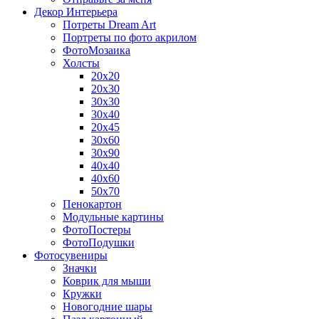
Декор Интерьера
Потреты Dream Art
Портреты по фото акрилом
ФотоМозаика
Холсты
20х20
20х30
30х30
30х40
20х45
30х60
30х90
40х40
40х60
50х70
Пенокартон
Модульные картины
ФотоПостеры
ФотоПодушки
Фотоcувениры
Значки
Коврик для мыши
Кружки
Новогодние шары