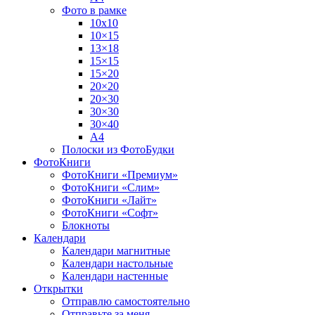
Фото в рамке
10х10
10×15
13×18
15×15
15×20
20×20
20×30
30×30
30×40
A4
Полоски из ФотоБудки
ФотоКниги
ФотоКниги «Премиум»
ФотоКниги «Слим»
ФотоКниги «Лайт»
ФотоКниги «Софт»
Блокноты
Календари
Календари магнитные
Календари настольные
Календари настенные
Открытки
Отправлю самостоятельно
Отправьте за меня