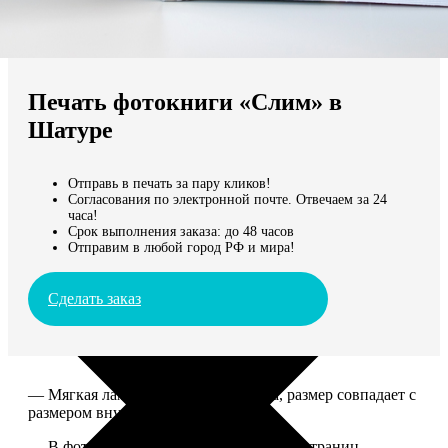
Не нашли Ваш город?
Мы доставляем по всему миру
Печать фотокниги «Слим» в
Продолжить без города
Шатуре
Отправь в печать за пару кликов!
Согласования по электронной почте. Отвечаем за 24
часа!
Срок выполнения заказа: до 48 часов
Отправим в любой город РФ и мира!
Сделать заказ
— Мягкая ламинированная обложка, размер совпадает с
размером внутреннего блока.
— В фотокниге может быть от 10 до 50 страниц.