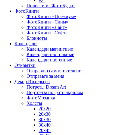
A4
Полоски из ФотоБудки
ФотоКниги
ФотоКниги «Премиум»
ФотоКниги «Слим»
ФотоКниги «Лайт»
ФотоКниги «Софт»
Блокноты
Календари
Календари магнитные
Календари настольные
Календари настенные
Открытки
Отправлю самостоятельно
Отправьте за меня
Декор Интерьера
Потреты Dream Art
Портреты по фото акрилом
ФотоМозаика
Холсты
20х20
20х30
30х30
30х40
20х45