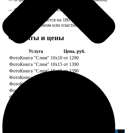
— Страницы плотные, толщина 1 мм.
— Книга раскрывается на 180 градусов, развороты
укреплены картоном или пластиком.
Форматы и цены
Услуга
Цена, руб.
ФотоКнига "Слим" 10x10
от 1290
ФотоКнига "Слим" 10x15
от 1390
ФотоКнига "Слим" 15x15
от 1590
ФотоКнига "Слим" 15x20
от 1890
ФотоКнига "Слим" 20x20
от 1990
ФотоКнига "Слим" 20x30
от 2490
ФотоКнига "Слим" 25x25
от 2990
Примеры работ