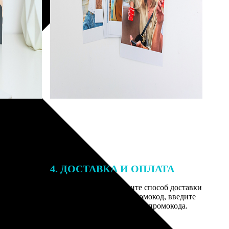
4. ДОСТАВКА И ОПЛАТА
той. После
Введите адрес и выберите способ доставки
 на email с
заказа. Если у вас есть промокод, введите
им заказ,
его в специальное поле для промокода.
мером для