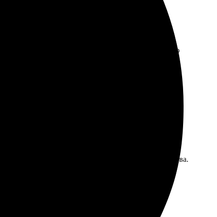
рошло быстро и просто. Процесс оказался интуитивно
ткие детали. Доставили в оговоренные сроки, без
графии, выбрала размер и количество. Заказала на
ыщенные. Довольна результатом, буду заказывать снова.