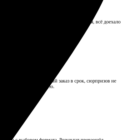
стро, никаких задержек. Упаковка надёжная, всё доехало
удобно. Получила готовый заказ в срок, сюрпризов не
азывать ещё. Рекомендую.
омогли с выбором формата. Результат превзошёл