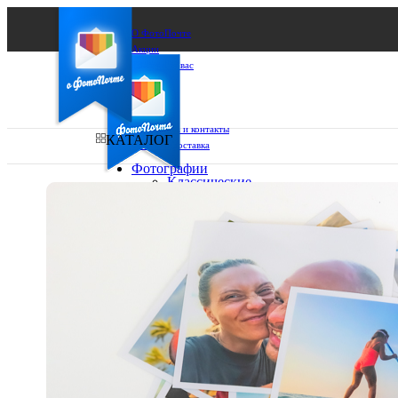
О ФотоПочте
Акции
Сделаем за вас
Бизнесу
FAQ
Франшиза
Поддержка и контакты
КАТАЛОГ
Оплата и доставка
Фотографии
Классические
фото
Ваш город:
10х10
10х15
Ваш регион доставки
13х18
15х15
Выберите из списка:
15х20
20х20
20х30
30х30
30х40
А4
Фото
в