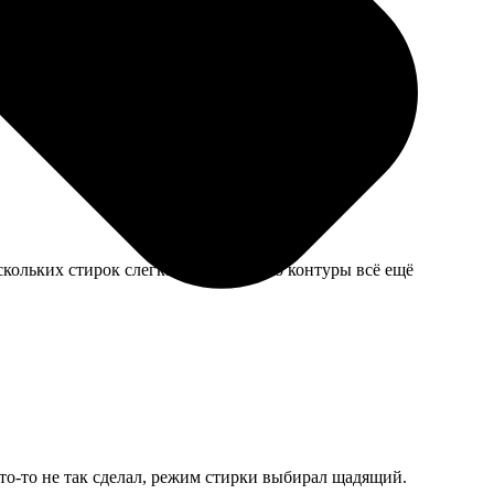
скольких стирок слегка потускнел, но контуры всё ещё
что-то не так сделал, режим стирки выбирал щадящий.