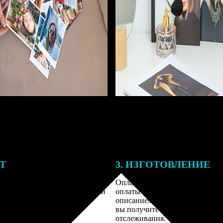
ЕТ
3. ИЗГОТОВЛЕНИЕ
подготовки заказа к печати
Оплатите заказ банковской кар
алисты могут связаться с Вами
оплаты получите подтверждение
му телефону или email для
описанием заказа. Когда отправ
я деталей.
вы получите письмо с трек-но
отслеживания.