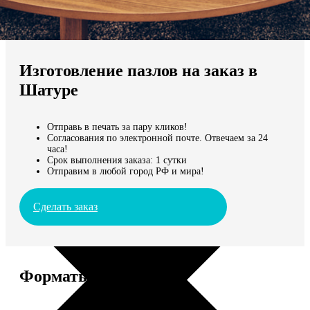
Не нашли Ваш город?
Мы доставляем по всему миру
Изготовление пазлов на заказ в
Продолжить без города
Шатуре
Отправь в печать за пару кликов!
Согласования по электронной почте. Отвечаем за 24
часа!
Срок выполнения заказа: 1 сутки
Отправим в любой город РФ и мира!
Сделать заказ
Форматы и цены
Услуга
Цена, руб.