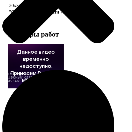
20х30 110 частей
790
"Сердце" 20х20 74 части
790
Примеры работ
Этапы работы