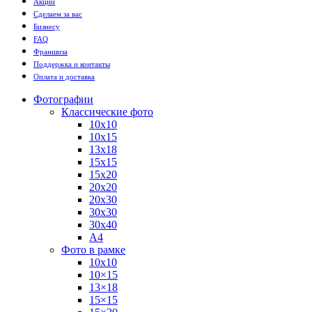
Акции
Сделаем за вас
Бизнесу
FAQ
Франшиза
Поддержка и контакты
Оплата и доставка
Фотографии
Классические фото
10х10
10х15
13х18
15х15
15х20
20х20
20х30
30х30
30х40
А4
Фото в рамке
10х10
10×15
13×18
15×15