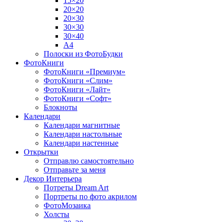
15×20
20×20
20×30
30×30
30×40
A4
Полоски из ФотоБудки
ФотоКниги
ФотоКниги «Премиум»
ФотоКниги «Слим»
ФотоКниги «Лайт»
ФотоКниги «Софт»
Блокноты
Календари
Календари магнитные
Календари настольные
Календари настенные
Открытки
Отправлю самостоятельно
Отправьте за меня
Декор Интерьера
Потреты Dream Art
Портреты по фото акрилом
ФотоМозаика
Холсты