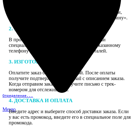
1. ЗАКАЗ
Нажмите «Сделать заказ», выберите тип продукции,
загрузите фотографии, нажмите «Добавить в корзину».
2. МАКЕТ
В процессе подготовки заказа к печати наши
специалисты могут связаться с Вами по указанному
телефону или email для согласования деталей.
3. ИЗГОТОВЛЕНИЕ
Оплатите заказ банковской картой. После оплаты
получите подтверждение на email с описанием заказа.
Когда отправим заказ вы получите письмо с трек-
номером для отслеживания.
Определение...
4. ДОСТАВКА И ОПЛАТА
Меню
Введите адрес и выберите способ доставки заказа. Если
у вас есть промокод, введите его в специальное поле для
промокода.