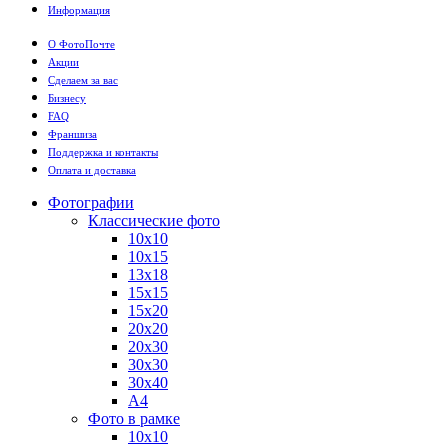
Информация
О ФотоПочте
Акции
Сделаем за вас
Бизнесу
FAQ
Франшиза
Поддержка и контакты
Оплата и доставка
Фотографии
Классические фото
10х10
10х15
13х18
15х15
15х20
20х20
20х30
30х30
30х40
А4
Фото в рамке
10х10