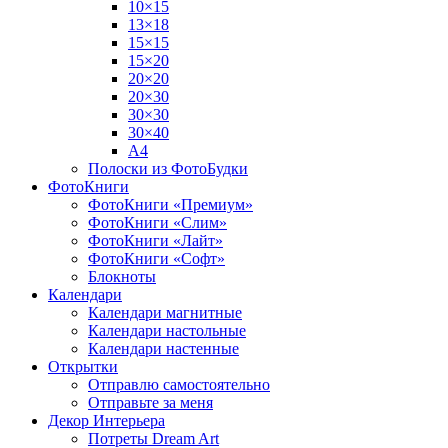
10×15
13×18
15×15
15×20
20×20
20×30
30×30
30×40
A4
Полоски из ФотоБудки
ФотоКниги
ФотоКниги «Премиум»
ФотоКниги «Слим»
ФотоКниги «Лайт»
ФотоКниги «Софт»
Блокноты
Календари
Календари магнитные
Календари настольные
Календари настенные
Открытки
Отправлю самостоятельно
Отправьте за меня
Декор Интерьера
Потреты Dream Art