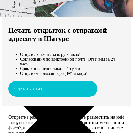
Не нашли Ваш город?
Мы доставляем по всему миру
Печать открыток с отправкой
Продолжить без города
адресату в Шатуре
Отправь в печать за пару кликов!
Согласования по электронной почте. Отвечаем за 24
часа!
Срок выполнения заказа: 1 сутки
Отправим в любой город РФ и мира!
Сделать заказ
Открытка размером 10*15, вы можете разместить на ней
любую фотографию. Печатается на плотной мелованной
фотобумаге плотностью 300 г/м2. При заказе вы пишете