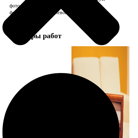
фото 10х15 в деревянной рамке
340
фото 10х15 в алюминиевой рамке
1490
Примеры работ