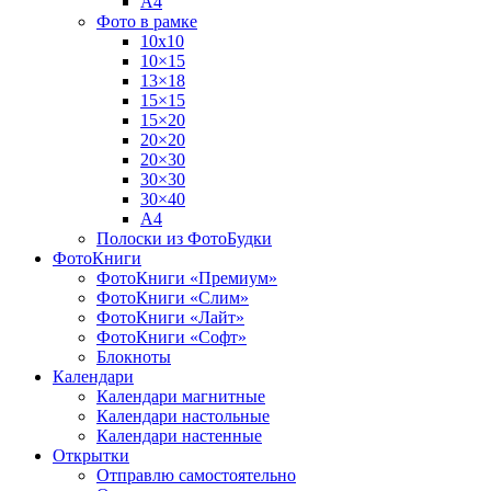
А4
Фото в рамке
10х10
10×15
13×18
15×15
15×20
20×20
20×30
30×30
30×40
A4
Полоски из ФотоБудки
ФотоКниги
ФотоКниги «Премиум»
ФотоКниги «Слим»
ФотоКниги «Лайт»
ФотоКниги «Софт»
Блокноты
Календари
Календари магнитные
Календари настольные
Календари настенные
Открытки
Отправлю самостоятельно