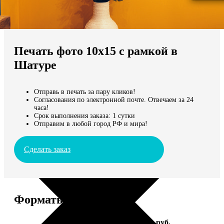
Не нашли Ваш город?
Мы доставляем по всему миру
Печать фото 10х15 с рамкой в
Продолжить без города
Шатуре
Отправь в печать за пару кликов!
Согласования по электронной почте. Отвечаем за 24
часа!
Срок выполнения заказа: 1 сутки
Отправим в любой город РФ и мира!
Сделать заказ
Форматы и цены
Услуга
Цена, руб.