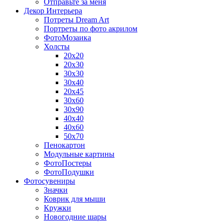
Отправьте за меня
Декор Интерьера
Потреты Dream Art
Портреты по фото акрилом
ФотоМозаика
Холсты
20х20
20х30
30х30
30х40
20х45
30х60
30х90
40х40
40х60
50х70
Пенокартон
Модульные картины
ФотоПостеры
ФотоПодушки
Фотоcувениры
Значки
Коврик для мыши
Кружки
Новогодние шары