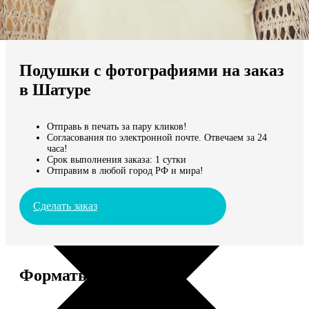
Не нашли Ваш город?
Мы доставляем по всему миру
Подушки с фотографиями на заказ
Продолжить без города
в Шатуре
Отправь в печать за пару кликов!
Согласования по электронной почте. Отвечаем за 24
часа!
Срок выполнения заказа: 1 сутки
Отправим в любой город РФ и мира!
Сделать заказ
Форматы и цены
Услуга
Цена, руб.