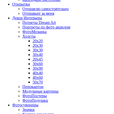
Открытки
Отправлю самостоятельно
Отправьте за меня
Декор Интерьера
Потреты Dream Art
Портреты по фото акрилом
ФотоМозаика
Холсты
20х20
20х30
30х30
30х40
20х45
30х60
30х90
40х40
40х60
50х70
Пенокартон
Модульные картины
ФотоПостеры
ФотоПодушки
Фотоcувениры
Значки