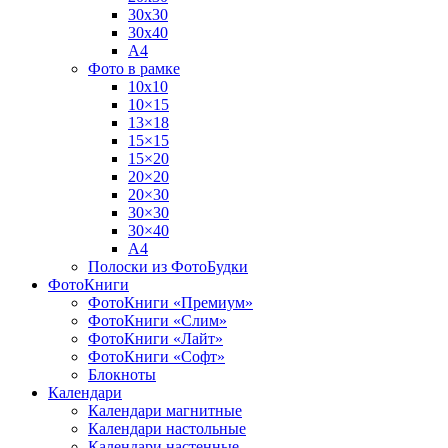
30х30
30х40
А4
Фото в рамке
10х10
10×15
13×18
15×15
15×20
20×20
20×30
30×30
30×40
A4
Полоски из ФотоБудки
ФотоКниги
ФотоКниги «Премиум»
ФотоКниги «Слим»
ФотоКниги «Лайт»
ФотоКниги «Софт»
Блокноты
Календари
Календари магнитные
Календари настольные
Календари настенные