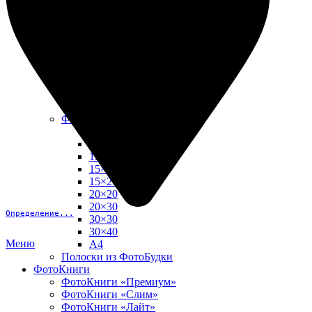
10х15
13х18
15х15
15х20
20х20
20х30
30х30
30х40
А4
Фото в рамке
10х10
10×15
13×18
15×15
15×20
20×20
20×30
Определение...
30×30
30×40
Меню
A4
Полоски из ФотоБудки
ФотоКниги
ФотоКниги «Премиум»
ФотоКниги «Слим»
ФотоКниги «Лайт»