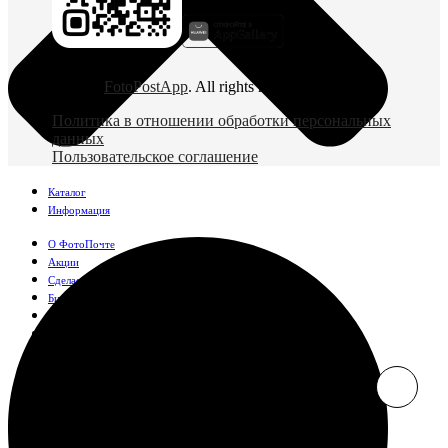
© 2026
FotoPostApp
. All rights reserved
Политика в отношении обработки персональных
данных
Пользовательское соглашение
Каталог
Информация
О ФотоПочте
Акции
Сделаем за вас
Бизнесу
FAQ
Франшиза
Поддержка и контакты
Оплата и доставка
Фотографии
Классические фото
10х10