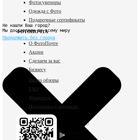
Фотосувениры
Одежда с Фото
Подарочные сертификаты
Не нашли Ваш город?
Мы доставляем по всему миру
ФОТОПОЧТА
Продолжить без города
О ФотоПочте
Акции
Сделаем за вас
Бизнесу
Видео обзоры
FAQ
Франшиза
Поддержка и контакты