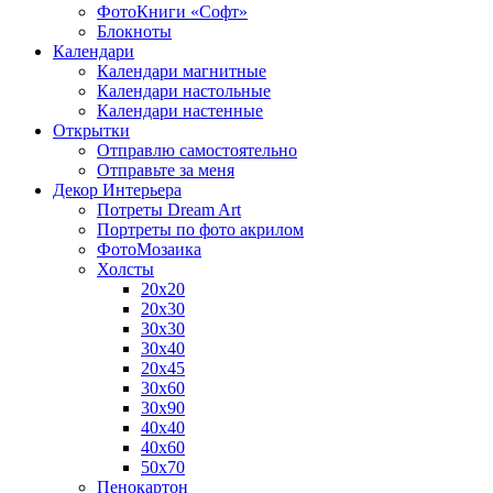
ФотоКниги «Софт»
Блокноты
Календари
Календари магнитные
Календари настольные
Календари настенные
Открытки
Отправлю самостоятельно
Отправьте за меня
Декор Интерьера
Потреты Dream Art
Портреты по фото акрилом
ФотоМозаика
Холсты
20х20
20х30
30х30
30х40
20х45
30х60
30х90
40х40
40х60
50х70
Пенокартон