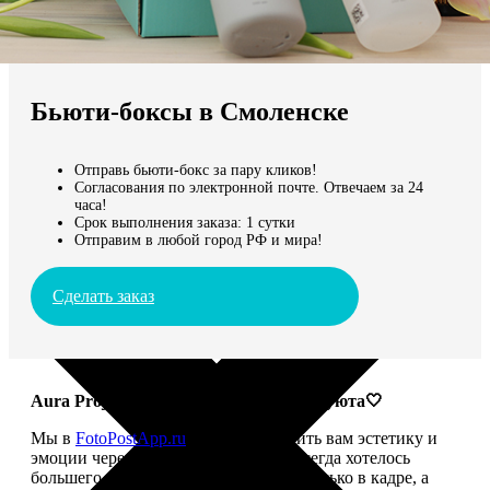
Не нашли Ваш город?
Мы доставляем по всему миру
Бьюти-боксы в Смоленске
Продолжить без города
Отправь бьюти-бокс за пару кликов!
Согласования по электронной почте. Отвечаем за 24
часа!
Срок выполнения заказа: 1 сутки
Отправим в любой город РФ и мира!
Сделать заказ
Aura Project: твой ритуал красоты и уюта🤍
Мы в
FotoPostApp.ru
привыкли дарить вам эстетику и
эмоции через фотографии. Но нам всегда хотелось
большего — чтобы красота жила не только в кадре, а