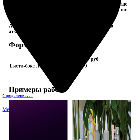
себе. Это коллекция продуктов, которые создадут ваше
идеальное настроение и подчеркнут природное сияние
— как снаружи, так и изнутри.
Aura Project by
FotoPostApp.ru
— создай свою
атмосферу!
Форматы и цены
Услуга
Цена, руб.
Бьюти-бокс Леди Mail "Весна"
2590
Примеры работ
Определение...
Меню