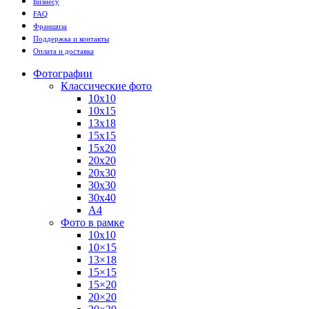
Бизнесу
FAQ
Франшиза
Поддержка и контакты
Оплата и доставка
Фотографии
Классические фото
10х10
10х15
13х18
15х15
15х20
20х20
20х30
30х30
30х40
А4
Фото в рамке
10х10
10×15
13×18
15×15
15×20
20×20