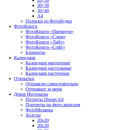
20×30
30×30
30×40
A4
Полоски из ФотоБудки
ФотоКниги
ФотоКниги «Премиум»
ФотоКниги «Слим»
ФотоКниги «Лайт»
ФотоКниги «Софт»
Блокноты
Календари
Календари магнитные
Календари настольные
Календари настенные
Открытки
Отправлю самостоятельно
Отправьте за меня
Декор Интерьера
Потреты Dream Art
Портреты по фото акрилом
ФотоМозаика
Холсты
20х20
20х30