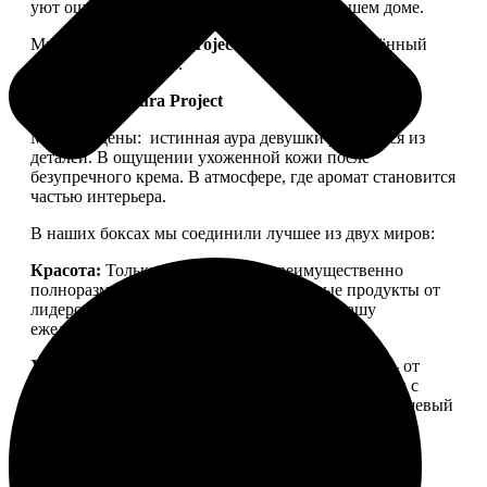
уют ощущался не только в ленте, но и в вашем доме.
Мы запускаем
Aura Project
— проект, посвящённый
осознанной красоте.
Философия Aura Project
Мы убеждены:
истинная аура девушки рождается из
деталей. В ощущении ухоженной кожи после
безупречного крема. В атмосфере, где аромат становится
частью интерьера.
В наших боксах мы соединили лучшее из двух миров:
Красота:
Только качественная, преимущественно
полноразмерная косметика. Проверенные продукты от
лидеров бьюти-рынка, которые войдут в вашу
ежедневную рутину.
Уют:
Детали для дома, создающие настроение — от
свечей для медитации до арома-капсул для стирки с
уникальной парфюмерной молекулой. Тонкий нишевый
аромат, ощущение тепла и пространства, в которое
хочется возвращаться.
Aura Project
— это
персональный ритуал заботы о