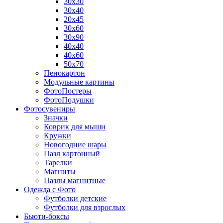
30х30
30х40
20х45
30х60
30х90
40х40
40х60
50х70
Пенокартон
Модульные картины
ФотоПостеры
ФотоПодушки
Фотоcувениры
Значки
Коврик для мыши
Кружки
Новогодние шары
Пазл картонный
Тарелки
Магниты
Пазлы магнитные
Одежда с Фото
Футболки детские
Футболки для взрослых
Бьюти-боксы