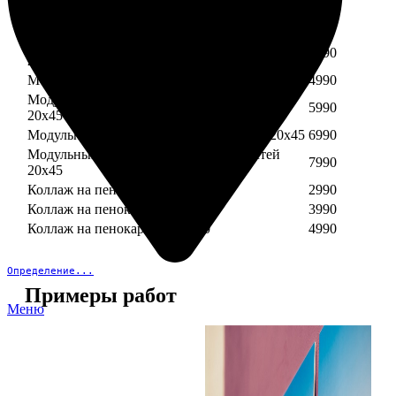
Модульный пенокартон из трех частей 30х40
3890
Модульный пенокартон из трех частей 20х45
2990
Модульный пенокартон из четырех частей
3990
20х45
Модульный пенокартон из пяти частей 20х45
4990
Модульный пенокартон из шести частей
5990
20х45
Модульный пенокартон из семи частей 20х45
6990
Модульный пенокартон из восьми частей
7990
20х45
Коллаж на пенокартоне 30х30
2990
Коллаж на пенокартоне 30х60
3990
Коллаж на пенокартоне 30х90
4990
Определение...
Примеры работ
Меню