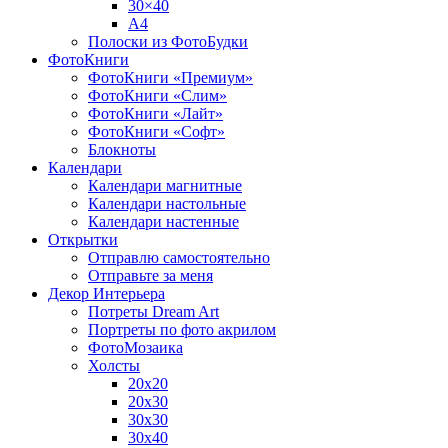
30×40
A4
Полоски из ФотоБудки
ФотоКниги
ФотоКниги «Премиум»
ФотоКниги «Слим»
ФотоКниги «Лайт»
ФотоКниги «Софт»
Блокноты
Календари
Календари магнитные
Календари настольные
Календари настенные
Открытки
Отправлю самостоятельно
Отправьте за меня
Декор Интерьера
Потреты Dream Art
Портреты по фото акрилом
ФотоМозаика
Холсты
20х20
20х30
30х30
30х40