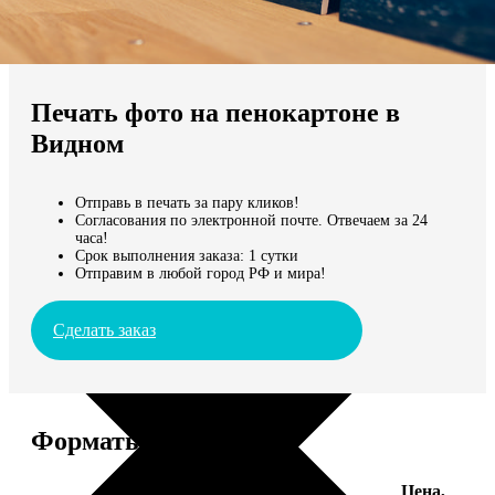
Не нашли Ваш город?
Мы доставляем по всему миру
Печать фото на пенокартоне в
Продолжить без города
Видном
Отправь в печать за пару кликов!
Согласования по электронной почте. Отвечаем за 24
часа!
Срок выполнения заказа: 1 сутки
Отправим в любой город РФ и мира!
Сделать заказ
Форматы и цены
Цена,