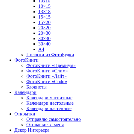
10х10
10×15
13×18
15×15
15×20
20×20
20×30
30×30
30×40
A4
Полоски из ФотоБудки
ФотоКниги
ФотоКниги «Премиум»
ФотоКниги «Слим»
ФотоКниги «Лайт»
ФотоКниги «Софт»
Блокноты
Календари
Календари магнитные
Календари настольные
Календари настенные
Открытки
Отправлю самостоятельно
Отправьте за меня
Декор Интерьера