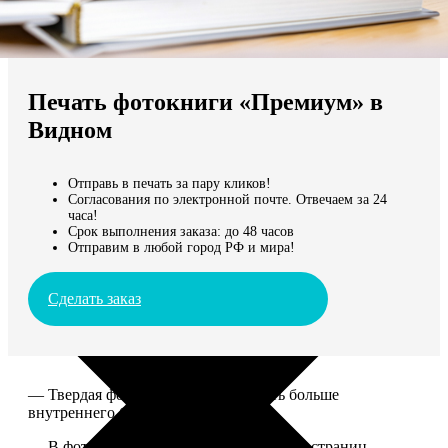
Не нашли Ваш город?
Мы доставляем по всему миру
Печать фотокниги «Премиум» в
Продолжить без города
Видном
Отправь в печать за пару кликов!
Согласования по электронной почте. Отвечаем за 24
часа!
Срок выполнения заказа: до 48 часов
Отправим в любой город РФ и мира!
Сделать заказ
— Твердая фотообложка, размер чуть больше
внутреннего блока.
— В фотокниге может быть от 20 до 100 страниц.