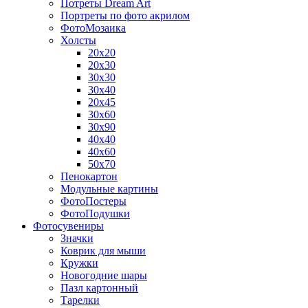
Потреты Dream Art
Портреты по фото акрилом
ФотоМозаика
Холсты
20х20
20х30
30х30
30х40
20х45
30х60
30х90
40х40
40х60
50х70
Пенокартон
Модульные картины
ФотоПостеры
ФотоПодушки
Фотоcувениры
Значки
Коврик для мыши
Кружки
Новогодние шары
Пазл картонный
Тарелки