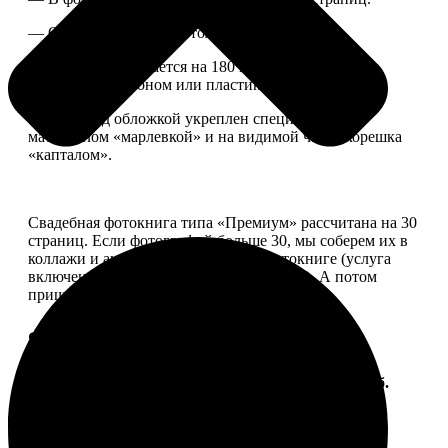
— Страницы плотные, толщина 1 мм.
— Книга раскрывается на 180 градусов, развороты
укреплены картоном или пластиком.
— Блок под обложкой укреплен специальным
материалом «марлевкой» и на видимой части корешка
«капталом».
Свадебная фотокнига типа «Премиум» рассчитана на 30
страниц. Если фотографий больше 30, мы соберем их в
коллажи и аккуратно разместим в фотокниге (услуга
включена, стоимость останется прежней). А потом
пришлем вам на согласование развороты.
Форматы и цены
Услуга
Цена, руб.
ФотоКнига "Премиум" 10x10
от 2490
ФотоКнига "Премиум" 10x15
от 2890