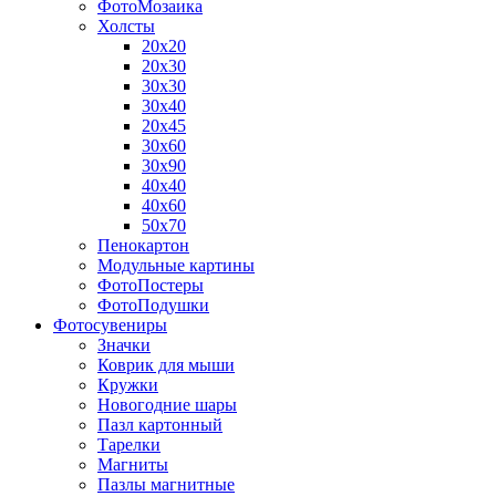
ФотоМозаика
Холсты
20х20
20х30
30х30
30х40
20х45
30х60
30х90
40х40
40х60
50х70
Пенокартон
Модульные картины
ФотоПостеры
ФотоПодушки
Фотоcувениры
Значки
Коврик для мыши
Кружки
Новогодние шары
Пазл картонный
Тарелки
Магниты
Пазлы магнитные