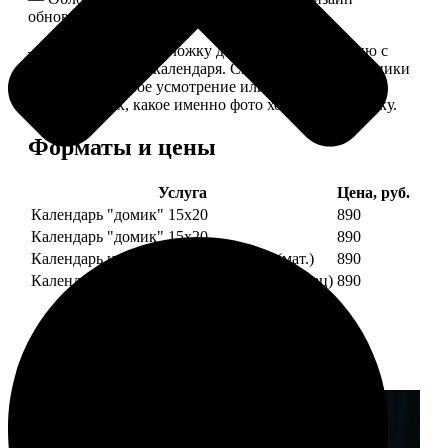
обновляем каждый год.
— В кружочек на обложку добавляем фотографию с
одной из страниц календаря. Снимок наши сотрудники
выбирают на свое усмотрение или пишите в
комментариях, какое именно фото хотите на обложку.
Форматы и цены
Услуга
Цена, руб.
Календарь "домик" 15х20
890
Календарь "домик" 15х20
890
Календарь настольный А5 210х148 (мат.)
890
Календарь настольный А5 210х148 (глянец)
890
Примеры работ