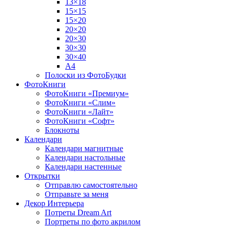
13×18
15×15
15×20
20×20
20×30
30×30
30×40
A4
Полоски из ФотоБудки
ФотоКниги
ФотоКниги «Премиум»
ФотоКниги «Слим»
ФотоКниги «Лайт»
ФотоКниги «Софт»
Блокноты
Календари
Календари магнитные
Календари настольные
Календари настенные
Открытки
Отправлю самостоятельно
Отправьте за меня
Декор Интерьера
Потреты Dream Art
Портреты по фото акрилом