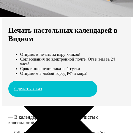
Не нашли Ваш город?
Мы доставляем по всему миру
Печать настольных календарей в
Продолжить без города
Видном
Отправь в печать за пару кликов!
Согласования по электронной почте. Отвечаем за 24
часа!
Срок выполнения заказа: 1 сутки
Отправим в любой город РФ и мира!
Сделать заказ
— В календаре 13 листов: обложка+листы с
календарной сеткой.
— Обложка для календаря стандартная, дизайн