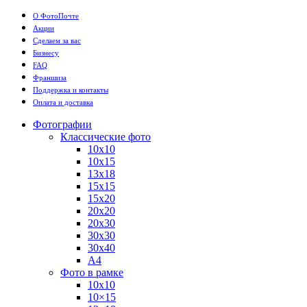
О ФотоПочте
Акции
Сделаем за вас
Бизнесу
FAQ
Франшиза
Поддержка и контакты
Оплата и доставка
Фотографии
Классические фото
10х10
10х15
13х18
15х15
15х20
20х20
20х30
30х30
30х40
А4
Фото в рамке
10х10
10×15