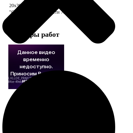
20х30 110 частей
790
"Сердце" 20х20 74 части
790
Примеры работ
Этапы работы