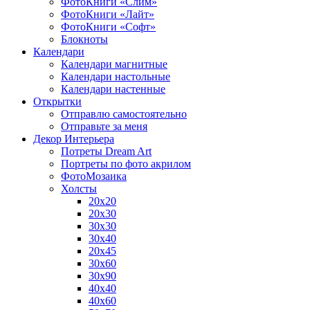
ФотоКниги «Слим»
ФотоКниги «Лайт»
ФотоКниги «Софт»
Блокноты
Календари
Календари магнитные
Календари настольные
Календари настенные
Открытки
Отправлю самостоятельно
Отправьте за меня
Декор Интерьера
Потреты Dream Art
Портреты по фото акрилом
ФотоМозаика
Холсты
20х20
20х30
30х30
30х40
20х45
30х60
30х90
40х40
40х60