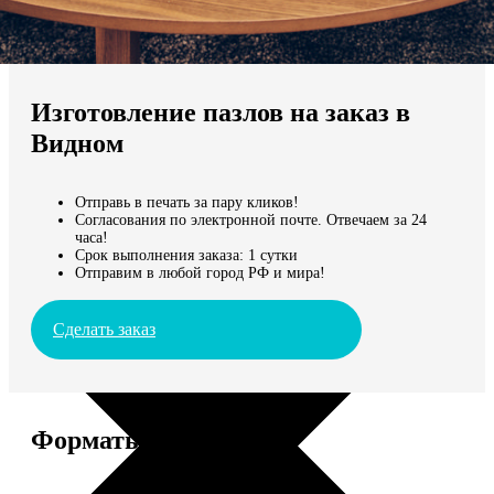
Не нашли Ваш город?
Мы доставляем по всему миру
Изготовление пазлов на заказ в
Продолжить без города
Видном
Отправь в печать за пару кликов!
Согласования по электронной почте. Отвечаем за 24
часа!
Срок выполнения заказа: 1 сутки
Отправим в любой город РФ и мира!
Сделать заказ
Форматы и цены
Услуга
Цена, руб.