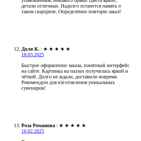
упакованным, никакого брака! Цвета яркие,
детали отличные. Надолго останется память о
таком сюрпризе. Определённо повторю заказ!
Доля К.
:
★
★
★
★
★
18.03.2025
Быстрое оформление заказа, понятный интерфейс
на сайте. Картинка на пазлах получилась яркой и
чёткой. Долго не ждали, доставили вовремя.
Рекомендую для изготовления уникальных
сувениров!
Роза Романова
:
★
★
★
★
★
16.02.2025