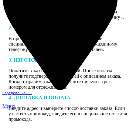
1. ЗАКАЗ
Нажмите «Сделать заказ», выберите тип продукции,
загрузите фотографии, нажмите «Добавить в корзину».
2. МАКЕТ
В процессе подготовки заказа к печати наши
специалисты могут связаться с Вами по указанному
телефону или email для согласования деталей.
3. ИЗГОТОВЛЕНИЕ
Оплатите заказ банковской картой. После оплаты
получите подтверждение на email с описанием заказа.
Когда отправим заказ вы получите письмо с трек-
номером для отслеживания.
Определение...
4. ДОСТАВКА И ОПЛАТА
Меню
Введите адрес и выберите способ доставки заказа. Если
у вас есть промокод, введите его в специальное поле для
промокода.