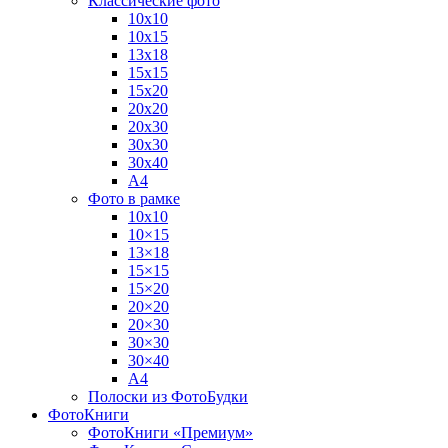
Классические фото
10х10
10х15
13х18
15х15
15х20
20х20
20х30
30х30
30х40
А4
Фото в рамке
10х10
10×15
13×18
15×15
15×20
20×20
20×30
30×30
30×40
A4
Полоски из ФотоБудки
ФотоКниги
ФотоКниги «Премиум»