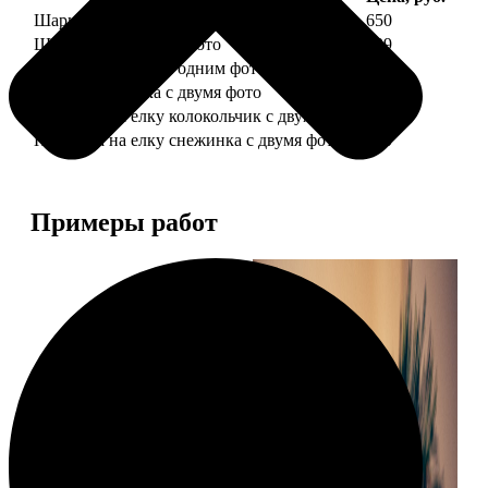
Шарик елочный с 1 фото
650
Шарик елочный с 2 фото
699
Шарик-шкатулка с одним фото
650
Шарик-шкатулка с двумя фото
699
Подвеска на елку колокольчик с двумя фото
590
Подвеска на елку снежинка с двумя фото
590
Примеры работ