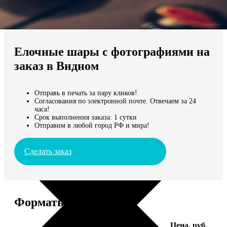
Не нашли Ваш город?
Мы доставляем по всему миру
Елочные шары с фотографиями на
Продолжить без города
заказ в Видном
Отправь в печать за пару кликов!
Согласования по электронной почте. Отвечаем за 24
часа!
Срок выполнения заказа: 1 сутки
Отправим в любой город РФ и мира!
Сделать заказ
Форматы и цены
Услуга
Цена, руб.