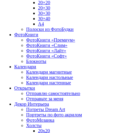
20×20
20×30
30×30
30×40
A4
Полоски из ФотоБудки
ФотоКниги
ФотоКниги «Премиум»
ФотоКниги «Слим»
ФотоКниги «Лайт»
ФотоКниги «Софт»
Блокноты
Календари
Календари магнитные
Календари настольные
Календари настенные
Открытки
Отправлю самостоятельно
Отправьте за меня
Декор Интерьера
Потреты Dream Art
Портреты по фото акрилом
ФотоМозаика
Холсты
20х20