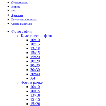
Сделаем за вас
Бизнесу
FAQ
Франшиза
Поддержка и контакты
Оплата и доставка
Фотографии
Классические фото
10х10
10х15
13х18
15х15
15х20
20х20
20х30
30х30
30х40
А4
Фото в рамке
10х10
10×15
13×18
15×15
15×20