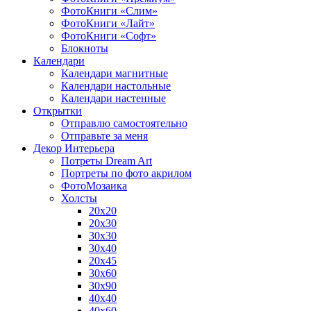
ФотоКниги «Слим»
ФотоКниги «Лайт»
ФотоКниги «Софт»
Блокноты
Календари
Календари магнитные
Календари настольные
Календари настенные
Открытки
Отправлю самостоятельно
Отправьте за меня
Декор Интерьера
Потреты Dream Art
Портреты по фото акрилом
ФотоМозаика
Холсты
20х20
20х30
30х30
30х40
20х45
30х60
30х90
40х40
40х60