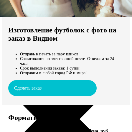
Не нашли Ваш город?
Мы доставляем по всему миру
Изготовление футболок с фото на
Продолжить без города
заказ в Видном
Отправь в печать за пару кликов!
Согласования по электронной почте. Отвечаем за 24
часа!
Срок выполнения заказа: 1 сутки
Отправим в любой город РФ и мира!
Сделать заказ
Форматы и цены
Услуга
Цена, руб.