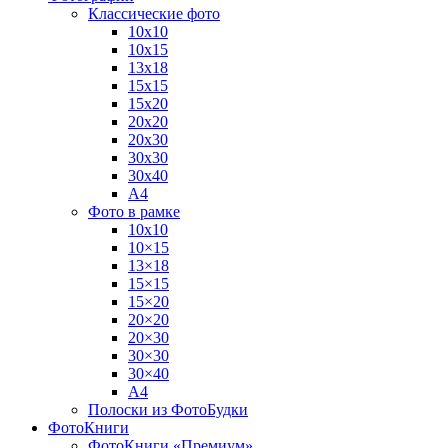
Классические фото
10х10
10х15
13х18
15х15
15х20
20х20
20х30
30х30
30х40
А4
Фото в рамке
10х10
10×15
13×18
15×15
15×20
20×20
20×30
30×30
30×40
A4
Полоски из ФотоБудки
ФотоКниги
ФотоКниги «Премиум»