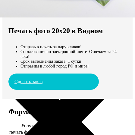
Не нашли Ваш город?
Мы доставляем по всему миру
Печать фото 20х20 в Видном
Продолжить без города
Отправь в печать за пару кликов!
Согласования по электронной почте. Отвечаем за 24
часа!
Срок выполнения заказа: 1 сутки
Отправим в любой город РФ и мира!
Сделать заказ
Форматы и цены
Услуга
Цена, руб.
печать фото 20х20
119