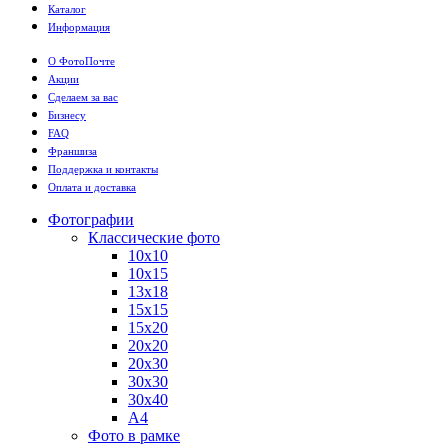
Каталог
Информация
О ФотоПочте
Акции
Сделаем за вас
Бизнесу
FAQ
Франшиза
Поддержка и контакты
Оплата и доставка
Фотографии
Классические фото
10х10
10х15
13х18
15х15
15х20
20х20
20х30
30х30
30х40
А4
Фото в рамке