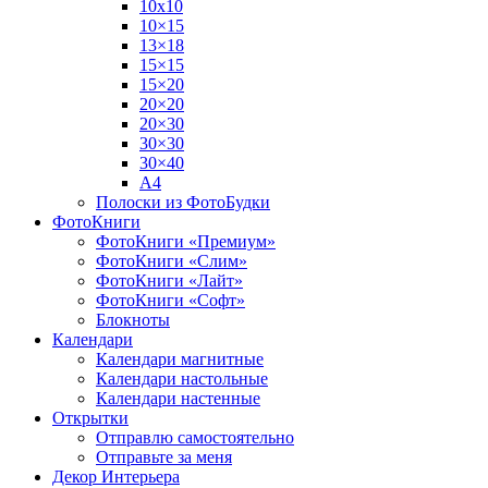
10х10
10×15
13×18
15×15
15×20
20×20
20×30
30×30
30×40
A4
Полоски из ФотоБудки
ФотоКниги
ФотоКниги «Премиум»
ФотоКниги «Слим»
ФотоКниги «Лайт»
ФотоКниги «Софт»
Блокноты
Календари
Календари магнитные
Календари настольные
Календари настенные
Открытки
Отправлю самостоятельно
Отправьте за меня
Декор Интерьера