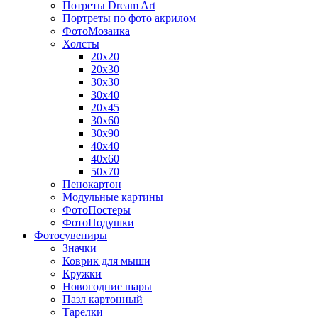
Потреты Dream Art
Портреты по фото акрилом
ФотоМозаика
Холсты
20х20
20х30
30х30
30х40
20х45
30х60
30х90
40х40
40х60
50х70
Пенокартон
Модульные картины
ФотоПостеры
ФотоПодушки
Фотоcувениры
Значки
Коврик для мыши
Кружки
Новогодние шары
Пазл картонный
Тарелки