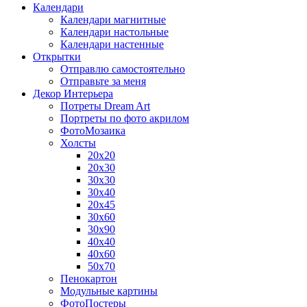
Календари
Календари магнитные
Календари настольные
Календари настенные
Открытки
Отправлю самостоятельно
Отправьте за меня
Декор Интерьера
Потреты Dream Art
Портреты по фото акрилом
ФотоМозаика
Холсты
20х20
20х30
30х30
30х40
20х45
30х60
30х90
40х40
40х60
50х70
Пенокартон
Модульные картины
ФотоПостеры