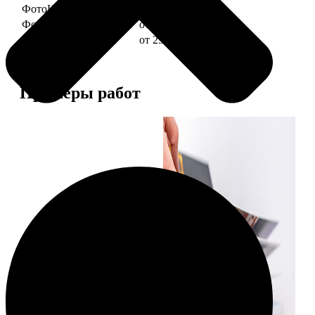
ФотоКниги "Слим"
от 1290
ФотоКниги "Лайт"
от 2990
ФотоКниги "Софт"
от 2990
Примеры работ