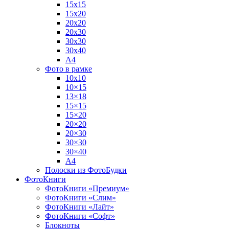
15х15
15х20
20х20
20х30
30х30
30х40
А4
Фото в рамке
10х10
10×15
13×18
15×15
15×20
20×20
20×30
30×30
30×40
A4
Полоски из ФотоБудки
ФотоКниги
ФотоКниги «Премиум»
ФотоКниги «Слим»
ФотоКниги «Лайт»
ФотоКниги «Софт»
Блокноты