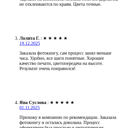
не отклеиваются по краям. Цвета точные.
Лолита Г.
:
★
★
★
★
★
19.12.2025
Заказала фотокнигу, сам процесс занял меньше
часа. Удобно, все шаги понятные. Хорошее
качество печати, цветопередача на высоте.
Результат очень понравился!
Яна Суслова
:
★
★
★
★
★
01.11.2025
Прихожу в компанию по рекомендации. Заказала
фотокнигу и осталась довольна. Процесс
оформления был простым и интуитивным: