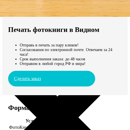
Не нашли Ваш город?
Мы доставляем по всему миру
Печать фотокниги в Видном
Продолжить без города
Отправь в печать за пару кликов!
Согласования по электронной почте. Отвечаем за 24
часа!
Срок выполнения заказа: до 48 часов
Отправим в любой город РФ и мира!
Сделать заказ
Форматы и цены
Услуга
Цена, руб.
ФотоКниги "Премиум"
от 2490