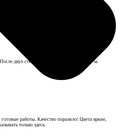
, похоже на старинные открытки. Бумага приятная,
осле двух стирок пока не потрескалась, но за
л готовые работы. Качество поразило! Цвета яркие,
азывать только здесь.