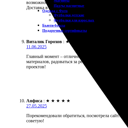
Магниты
возможности указано.
Пазлы магнитные
Доставка в срок, фотографии вышли яркими и четк
Одежда с Фото
Футболки детские
Футболки для взрослых
Бьюти-боксы
Подарочные сертификаты
Виталик Горохов
:
★
★
★
★
★
11.06.2025
Главный момент – отличное качество! Заказал печа
материалов, радоваться за результат! Доставка пр
проектов!
Анфиса
:
★
★
★
★
★
27.05.2025
Порекомендовали обратиться, посмотрела сайт. Всё
советую!