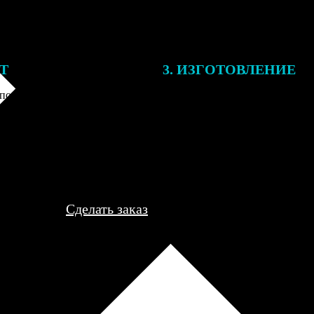
ЕТ
3. ИЗГОТОВЛЕНИЕ
подготовки заказа к печати
Оплатите заказ банковской кар
алисты могут связаться с Вами
оплаты получите подтверждение
му телефону или email для
описанием заказа. Когда отпра
я деталей.
вы получите письмо с трек-но
отслеживания.
Сделать заказ