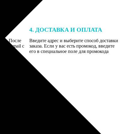
4. ДОСТАВКА И ОПЛАТА
той. После
Введите адрес и выберите способ доставки
 на email с
заказа. Если у вас есть промокод, введите
вим заказ
его в специальное поле для промокода
мером для