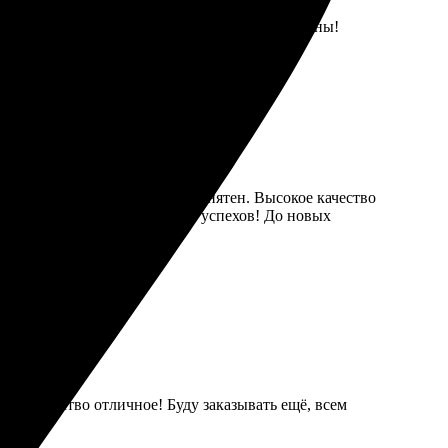
обный сервис, остальные услуги тоже интересны!
ления на сайте интуитивно понятен. Высокое качество
нит свои снимки! Удачи вам и успехов! До новых
ро, качество отличное! Буду заказывать ещё, всем