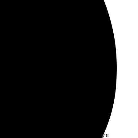
ичный! Получила качественные снимки, а доставка
. Получила фотографии быстро, качество на высоте!
аказ. Всю информацию про четкие размеры, бумагу и