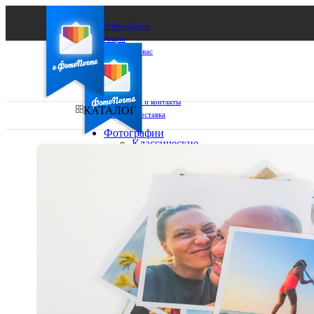
О ФотоПочте
Акции
Сделаем за вас
Бизнесу
FAQ
Франшиза
Поддержка и контакты
КАТАЛОГ
Оплата и доставка
Фотографии
Классические
фото
Ваш город:
10х10
10х15
Ваш регион доставки
13х18
15х15
Выберите из списка:
15х20
20х20
20х30
30х30
30х40
А4
Фото
в