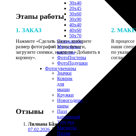
30х40
20х45
30х60
Этапы работы
30х90
40х40
1. ЗАКАЗ
2. МАК
40х60
50х70
Нажмите «Сделать заказ», выберите
В процессе 
Пенокартон
размер фотографий и тип бумаги,
наши специ
Модульные
загрузите снимки, нажмите «Добавить в
по указанно
картины
корзину».
согласовани
ФотоПостеры
ФотоПодушки
Фотоcувениры
Значки
Коврик
для
мыши
Кружки
Новогодние
шары
Отзывы
Пазл
картонный
Тарелки
Лилиана Баженова
:
Магниты
07.02.2026
Пазлы