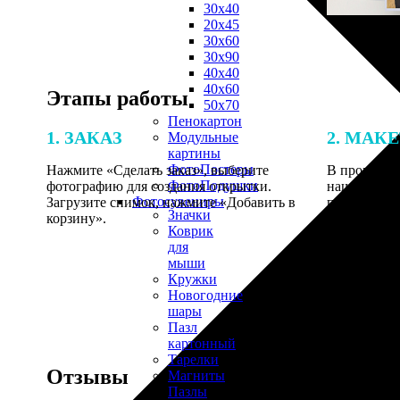
30х40
20х45
30х60
30х90
40х40
40х60
Этапы работы
50х70
Пенокартон
1. ЗАКАЗ
2. МАК
Модульные
картины
ФотоПостеры
Нажмите «Сделать заказ», выберите
В процессе 
ФотоПодушки
фотографию для создания открытки.
наши специ
Фотоcувениры
Загрузите снимок, нажмите «Добавить в
по указанно
Значки
корзину».
согласовани
Коврик
для
мыши
Кружки
Новогодние
шары
Пазл
картонный
Тарелки
Отзывы
Магниты
Пазлы