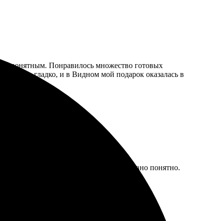
ивно понятным. Понравилось множество готовых
у прошла гладко, и в Видном мой подарок оказалась в
Заказ оформляла через сайт, всё интуитивно понятно.
лядят. Обязательно закажу снова!