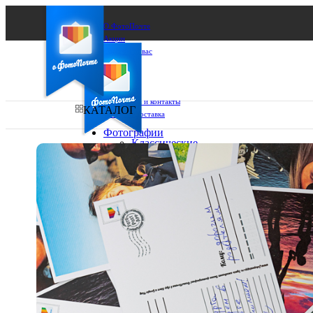
О ФотоПочте
Акции
Сделаем за вас
Бизнесу
FAQ
Франшиза
Поддержка и контакты
КАТАЛОГ
Оплата и доставка
Фотографии
Классические
фото
Ваш город:
10х10
10х15
Ваш регион доставки
13х18
15х15
Выберите из списка:
15х20
20х20
20х30
30х30
30х40
А4
Фото
в