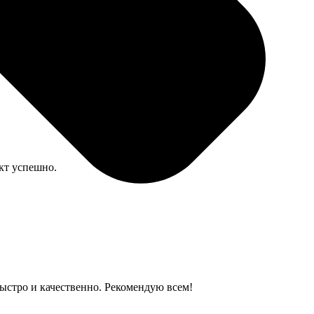
га внутри обычная, офисная, но для записей хватает.
кт успешно.
ыстро и качественно. Рекомендую всем!