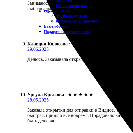
Магниты
Занимаюсь фотографией и решил заказать открытки
Пазлы магнитные
выбрал адресата в Видном. Открытки пришли быстр
Одежда с Фото
Футболки детские
Футболки для взрослых
Бьюти-боксы
Подарочные сертификаты
Клавдия Колосова
:
★
★
★
★
★
29.06.2025
Делюсь. Заказывала открытки с доставкой в Видное
Урсула Крылова
:
★
★
★
★
★
28.05.2025
Заказала открытки для отправки в Видное. Удобный
быстрая, пришло все вовремя. Порадовало качество
быть дешевле.