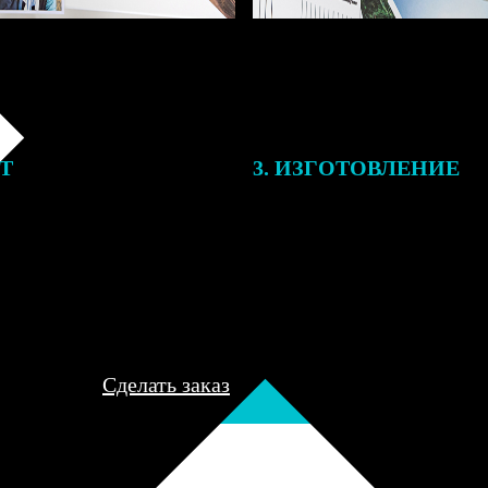
ЕТ
3. ИЗГОТОВЛЕНИЕ
подготовки заказа к печати
Оплатите заказ банковской кар
алисты могут связаться с Вами
оплаты получите подтверждение
му телефону или email для
описанием заказа. Когда отпра
я деталей.
вы получите письмо с трек-но
отслеживания.
Сделать заказ