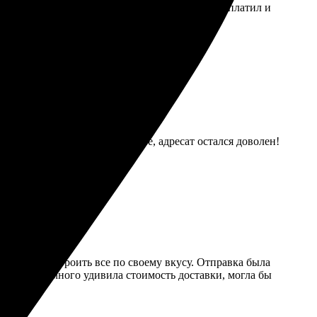
т. Удобная навигация и множество шаблонов. Оплатил и
впечатления. Рекомендую попробовать.
ют. Качество печати на высоте, адресат остался доволен!
, смогла настроить все по своему вкусу. Отправка была
соте. Но немного удивила стоимость доставки, могла бы