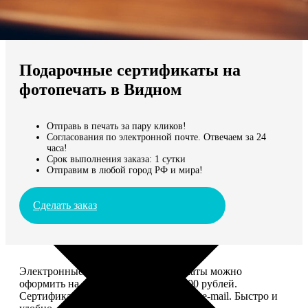
Не нашли Ваш город?
Мы доставляем по всему миру
Подарочные сертификаты на
Продолжить без города
фотопечать в Видном
Отправь в печать за пару кликов!
Согласования по электронной почте. Отвечаем за 24
часа!
Срок выполнения заказа: 1 сутки
Отправим в любой город РФ и мира!
Сделать заказ
Электронные подарочные сертификаты можно
оформить на сумму от 1 000 до 25 000 рублей.
Сертификат вы сможете отправить по e-mail. Быстро и