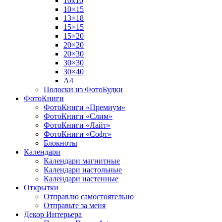
10х10
10×15
13×18
15×15
15×20
20×20
20×30
30×30
30×40
A4
Полоски из ФотоБудки
ФотоКниги
ФотоКниги «Премиум»
ФотоКниги «Слим»
ФотоКниги «Лайт»
ФотоКниги «Софт»
Блокноты
Календари
Календари магнитные
Календари настольные
Календари настенные
Открытки
Отправлю самостоятельно
Отправьте за меня
Декор Интерьера