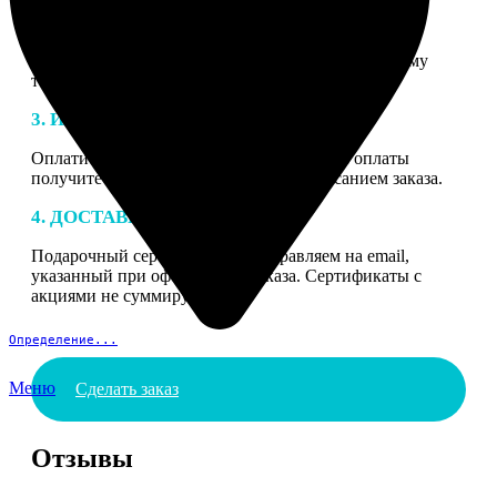
2. МАКЕТ
В процессе подготовки заказа к печати наши
специалисты могут связаться с Вами по указанному
телефону или email для согласования деталей.
3. ИЗГОТОВЛЕНИЕ
Оплатите заказ банковской картой. После оплаты
получите подтверждение на email с описанием заказа.
4. ДОСТАВКА И ОПЛАТА
Подарочный сертификат мы отправляем на email,
указанный при оформлении заказа. Сертификаты с
акциями не суммируются.
Определение...
Меню
Сделать заказ
Отзывы