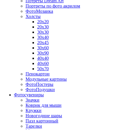
Потреты Dream Art
Портреты по фото акрилом
ФотоМозаика
Холсты
20х20
20х30
30х30
30х40
20х45
30х60
30х90
40х40
40х60
50х70
Пенокартон
Модульные картины
ФотоПостеры
ФотоПодушки
Фотоcувениры
Значки
Коврик для мыши
Кружки
Новогодние шары
Пазл картонный
Тарелки