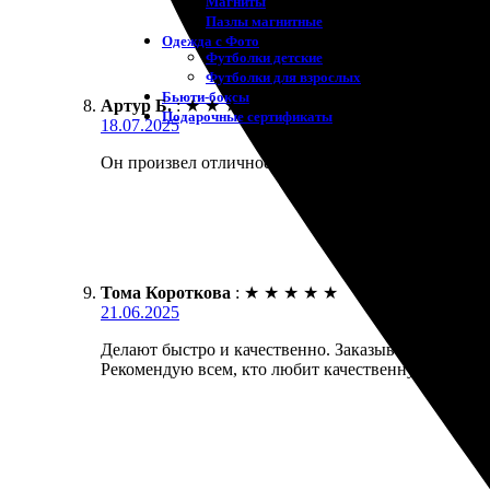
Магниты
Пазлы магнитные
Одежда с Фото
Футболки детские
Футболки для взрослых
Бьюти-боксы
Артур Б.
:
★
★
★
★
★
Подарочные сертификаты
18.07.2025
Он произвел отличное впечатление. Печать была бы
Тома Короткова
:
★
★
★
★
★
21.06.2025
Делают быстро и качественно. Заказывала печать 
Рекомендую всем, кто любит качественную печать.