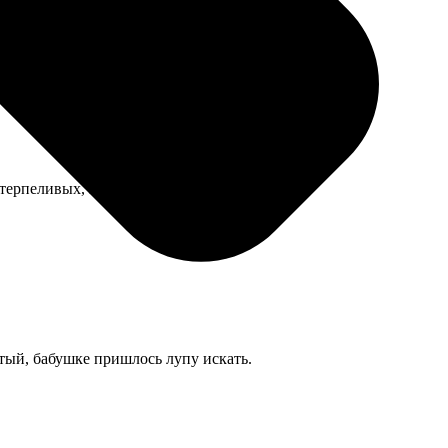
 терпеливых, в общем.
тый, бабушке пришлось лупу искать.