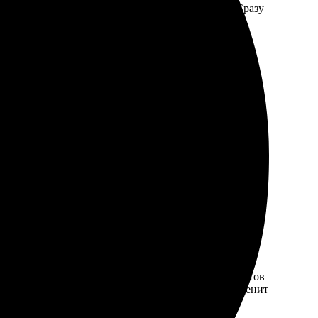
ии на сайте, выбрал размер, указал количество. Сразу
чень доволен! Рекомендую!
ко кликов. Выбор форматов впечатляет, а качество
ь регулярно. Рекомендую!
ен. Подсказки помогают избежать ошибок. Заказ готов
ень довольна результатом! Рекомендую всем, кто ценит