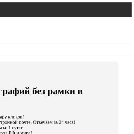
графий без рамки в
пару кликов!
тронной почте. Отвечаем за 24 часа!
за: 1 сутки
род РФ и мира!