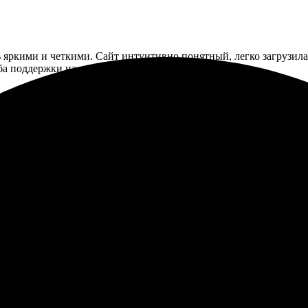
 яркими и четкими. Сайт интуитивно понятный, легко загрузила
ба поддержки на высоте. Рекомендую!
 всё прошло быстро и без заморочек. Просто загружаешь снимки
те! Приятно удивила оперативность и отличный сервис. Буду обр