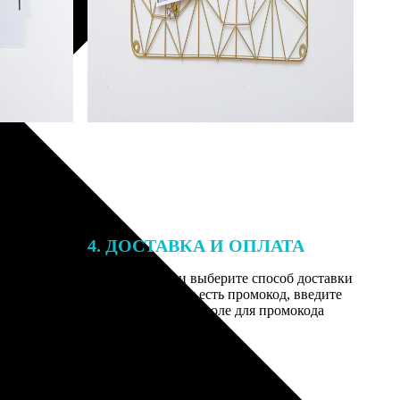
4. ДОСТАВКА И ОПЛАТА
той. После
Введите адрес и выберите способ доставки
 на email с
заказа. Если у вас есть промокод, введите
вим заказ
его в специальное поле для промокода
мером для