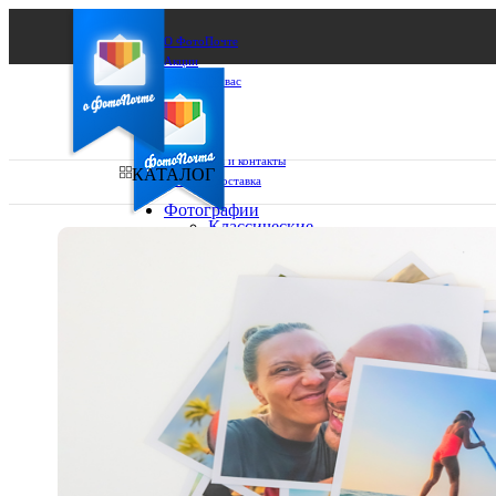
О ФотоПочте
Акции
Сделаем за вас
Бизнесу
FAQ
Франшиза
Поддержка и контакты
КАТАЛОГ
Оплата и доставка
Фотографии
Классические
фото
Ваш город:
10х10
10х15
Ваш регион доставки
13х18
15х15
Выберите из списка:
15х20
20х20
20х30
30х30
30х40
А4
Фото
в