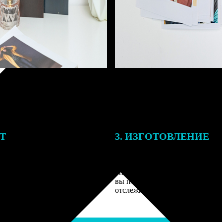
ЕТ
3. ИЗГОТОВЛЕНИЕ
подготовки заказа к печати
Оплатите заказ банковской кар
алисты могут связаться с Вами
оплаты получите подтверждение
му телефону или email для
описанием заказа. Когда отпра
я деталей.
вы получите письмо с трек-но
отслеживания.