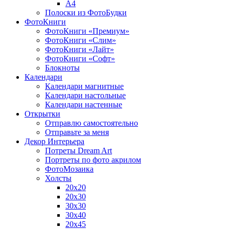
A4
Полоски из ФотоБудки
ФотоКниги
ФотоКниги «Премиум»
ФотоКниги «Слим»
ФотоКниги «Лайт»
ФотоКниги «Софт»
Блокноты
Календари
Календари магнитные
Календари настольные
Календари настенные
Открытки
Отправлю самостоятельно
Отправьте за меня
Декор Интерьера
Потреты Dream Art
Портреты по фото акрилом
ФотоМозаика
Холсты
20х20
20х30
30х30
30х40
20х45