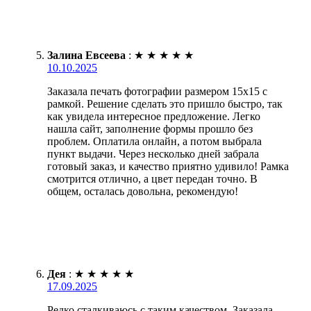
Залина Евсеева
:
★
★
★
★
★
10.10.2025
Заказала печать фотографии размером 15х15 с
рамкой. Решение сделать это пришло быстро, так
как увидела интересное предложение. Легко
нашла сайт, заполнение формы прошло без
проблем. Оплатила онлайн, а потом выбрала
пункт выдачи. Через несколько дней забрала
готовый заказ, и качество приятно удивило! Рамка
смотрится отлично, а цвет передан точно. В
общем, осталась довольна, рекомендую!
Дея
:
★
★
★
★
★
17.09.2025
Редко сталкиваюсь с таким качеством. Заказала