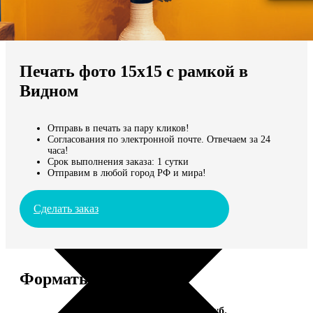
Не нашли Ваш город?
Мы доставляем по всему миру
Печать фото 15х15 с рамкой в
Продолжить без города
Видном
Отправь в печать за пару кликов!
Согласования по электронной почте. Отвечаем за 24
часа!
Срок выполнения заказа: 1 сутки
Отправим в любой город РФ и мира!
Сделать заказ
Форматы и цены
Услуга
Цена, руб.