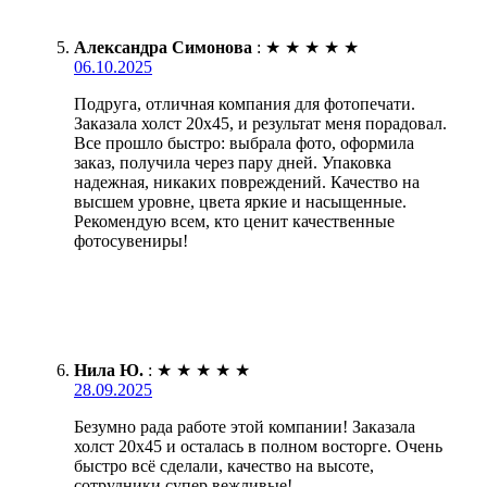
Александра Симонова
:
★
★
★
★
★
06.10.2025
Подруга, отличная компания для фотопечати.
Заказала холст 20х45, и результат меня порадовал.
Все прошло быстро: выбрала фото, оформила
заказ, получила через пару дней. Упаковка
надежная, никаких повреждений. Качество на
высшем уровне, цвета яркие и насыщенные.
Рекомендую всем, кто ценит качественные
фотосувениры!
Нила Ю.
:
★
★
★
★
★
28.09.2025
Безумно рада работе этой компании! Заказала
холст 20х45 и осталась в полном восторге. Очень
быстро всё сделали, качество на высоте,
сотрудники супер вежливые!