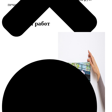
печать фото на холсте с подрамником
2490
Примеры работ