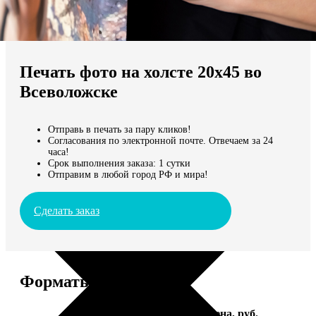
Не нашли Ваш город?
Мы доставляем по всему миру
Печать фото на холсте 20х45 во
Продолжить без города
Всеволожске
Отправь в печать за пару кликов!
Согласования по электронной почте. Отвечаем за 24
часа!
Срок выполнения заказа: 1 сутки
Отправим в любой город РФ и мира!
Сделать заказ
Форматы и цены
Услуга
Цена, руб.