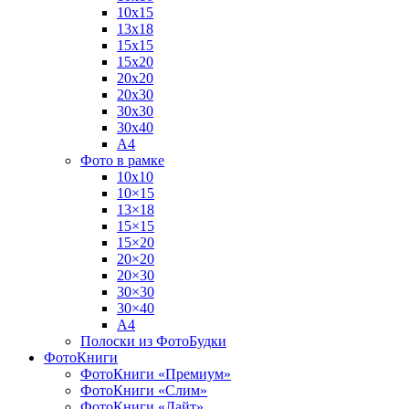
10х15
13х18
15х15
15х20
20х20
20х30
30х30
30х40
А4
Фото в рамке
10х10
10×15
13×18
15×15
15×20
20×20
20×30
30×30
30×40
A4
Полоски из ФотоБудки
ФотоКниги
ФотоКниги «Премиум»
ФотоКниги «Слим»
ФотоКниги «Лайт»