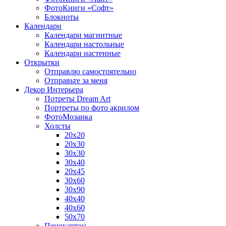
ФотоКниги «Софт»
Блокноты
Календари
Календари магнитные
Календари настольные
Календари настенные
Открытки
Отправлю самостоятельно
Отправьте за меня
Декор Интерьера
Потреты Dream Art
Портреты по фото акрилом
ФотоМозаика
Холсты
20х20
20х30
30х30
30х40
20х45
30х60
30х90
40х40
40х60
50х70
Пенокартон