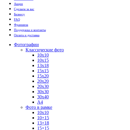
Акции
Сделаем за вас
Бизнесу
FAQ
Франшиза
Поддержка и контакты
Оплата и доставка
Фотографии
Классические фото
10х10
10х15
13х18
15х15
15х20
20х20
20х30
30х30
30х40
А4
Фото в рамке
10х10
10×15
13×18
15×15