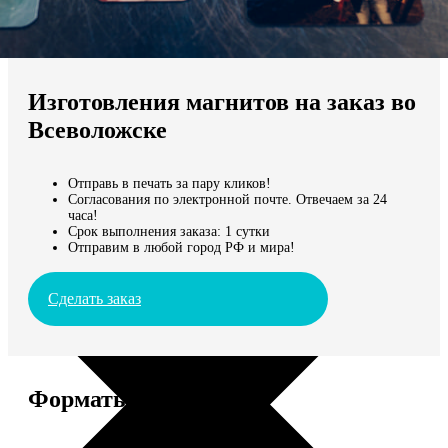
Не нашли Ваш город?
Мы доставляем по всему миру
Изготовления магнитов на заказ во
Продолжить без города
Всеволожске
Отправь в печать за пару кликов!
Согласования по электронной почте. Отвечаем за 24
часа!
Срок выполнения заказа: 1 сутки
Отправим в любой город РФ и мира!
Сделать заказ
Форматы и цены
Услуга
Цена, руб.