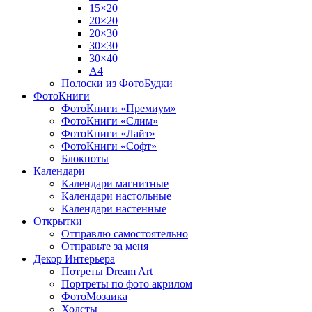
15×20
20×20
20×30
30×30
30×40
A4
Полоски из ФотоБудки
ФотоКниги
ФотоКниги «Премиум»
ФотоКниги «Слим»
ФотоКниги «Лайт»
ФотоКниги «Софт»
Блокноты
Календари
Календари магнитные
Календари настольные
Календари настенные
Открытки
Отправлю самостоятельно
Отправьте за меня
Декор Интерьера
Потреты Dream Art
Портреты по фото акрилом
ФотоМозаика
Холсты