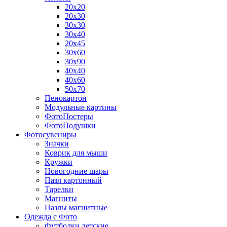
20х20
20х30
30х30
30х40
20х45
30х60
30х90
40х40
40х60
50х70
Пенокартон
Модульные картины
ФотоПостеры
ФотоПодушки
Фотоcувениры
Значки
Коврик для мыши
Кружки
Новогодние шары
Пазл картонный
Тарелки
Магниты
Пазлы магнитные
Одежда с Фото
Футболки детские