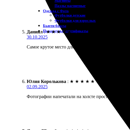
Магниты
Пазлы магнитные
Одежда с Фото
Футболки детские
Футболки для взрослых
Бьюти-боксы
Подарочные сертификаты
Даниил
:
★
★
★
★
★
30.10.2025
Самое крутое место для печати! Все удобно и быст
Юлия Королькова
:
★
★
★
★
★
02.09.2025
Фотографии напечатали на холсте просто отлично! З