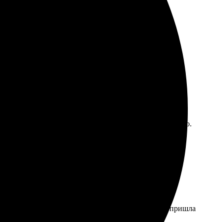
м рассчитывал, но в целом результат порадовал.
тат превзошёл ожидания, картина выглядит великолепно.
йта, легко выбрать размер и оформление. Доставка пришла