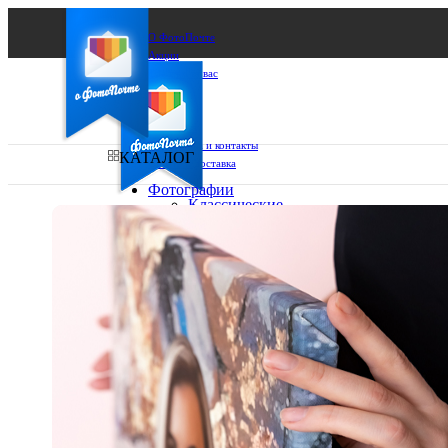
О ФотоПочте
Акции
Сделаем за вас
Бизнесу
FAQ
Франшиза
Поддержка и контакты
КАТАЛОГ
Оплата и доставка
Фотографии
Классические
фото
Ваш город:
10х10
10х15
Ваш регион доставки
13х18
15х15
Выберите из списка:
15х20
20х20
20х30
30х30
30х40
А4
Фото
в