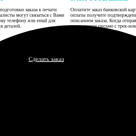
подготовки заказа к печати
Оплатите заказ банковской кар
алисты могут связаться с Вами
оплаты получите подтверждение
му телефону или email для
описанием заказа. Когда отпра
я деталей.
вы получите письмо с трек-но
отслеживания.
Сделать заказ
тобы успеть. Пришли в середине декабря, еле успели на елку. К