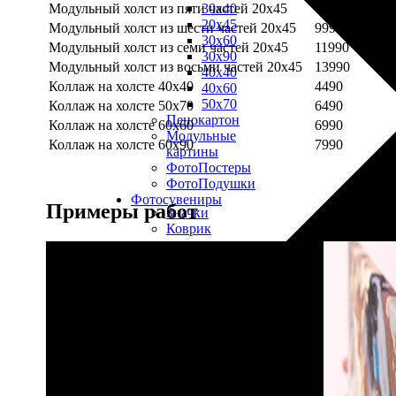
Модульный холст из пяти частей 20х45
7990
30х40
20х45
Модульный холст из шести частей 20х45
9990
30х60
Модульный холст из семи частей 20х45
11990
30х90
Модульный холст из восьми частей 20х45
13990
40х40
Коллаж на холсте 40х40
4490
40х60
50х70
Коллаж на холсте 50х70
6490
Пенокартон
Коллаж на холсте 60х60
6990
Модульные
Коллаж на холсте 60х90
7990
картины
ФотоПостеры
ФотоПодушки
Фотоcувениры
Примеры работ
Значки
Коврик
для
мыши
Кружки
Новогодние
шары
Пазл
картонный
Тарелки
Магниты
Пазлы