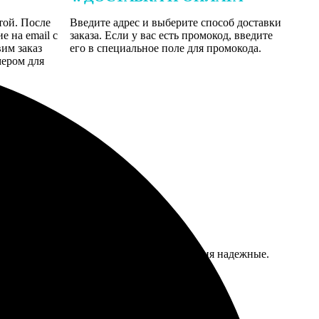
той. После
Введите адрес и выберите способ доставки
 на email с
заказа. Если у вас есть промокод, введите
вим заказ
его в специальное поле для промокода.
мером для
ачество на высоте, краски сочные, крепления надежные.