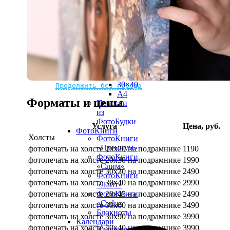
рамке
10х10
10×15
13×18
15×15
15×20
20×20
20×30
Не нашли Ваш город?
Мы доставляем по всему миру
30×30
30×40
Продолжить без города
A4
Форматы и цены
Полоски
из
ФотоБудки
Услуга
Цена, руб.
ФотоКниги
Холсты
ФотоКниги
«Премиум»
фотопечать на холсте 20х20 на подрамнике
1190
ФотоКниги
фотопечать на холсте 20х30 на подрамнике
1990
«Слим»
фотопечать на холсте 30х30 на подрамнике
2490
ФотоКниги
фотопечать на холсте 30х40 на подрамнике
2990
«Лайт»
фотопечать на холсте 20х45 на подрамнике
2490
ФотоКниги
«Софт»
фотопечать на холсте 30х60 на подрамнике
3490
Блокноты
фотопечать на холсте 30х90 на подрамнике
3990
Календари
фотопечать на холсте 40х40 на подрамнике
3990
Календари